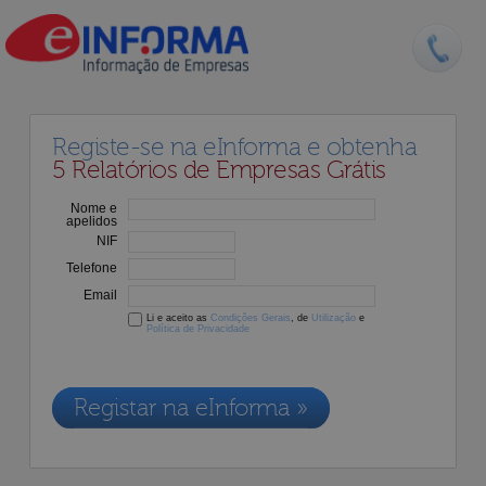
Registe-se na eInforma e obtenha
5 Relatórios de Empresas Grátis
Nome e
apelidos
NIF
Telefone
Email
Li e aceito as
Condições Gerais
, de
Utilização
e
Política de Privacidade
Os dados recolhidos destinam-se à adesão aos nossos serviços e
serão incluídos na nossa base de dados de clientes, de acordo com a
Legislação de Proteção de Dados em vigor
Registar na eInforma »