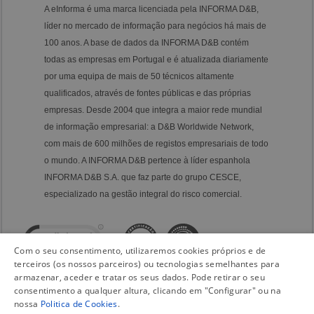
A eInforma é uma marca licenciada pela INFORMA D&B,
líder no mercado de informação para negócios há mais de
100 anos. A base de dados da INFORMA D&B contém
todas as empresas em Portugal e é atualizada diariamente
por uma equipa de mais de 50 técnicos altamente
qualificados, através de fontes públicas e das próprias
empresas. Desde 2004 que integra a maior rede mundial
de informação empresarial: a D&B Worldwide Network,
com mais de 600 milhões de registos empresariais de todo
o mundo. A INFORMA D&B pertence à líder espanhola
INFORMA D&B S.A. que faz parte do grupo CESCE,
especializado na gestão integral do risco comercial.
Com o seu consentimento, utilizaremos cookies próprios e de
terceiros (os nossos parceiros) ou tecnologias semelhantes para
armazenar, aceder e tratar os seus dados. Pode retirar o seu
consentimento a qualquer altura, clicando em "Configurar" ou na
nossa
Politica de Cookies
.