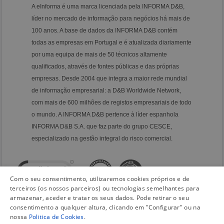
A eInforma é uma marca licenciada pela INFORMA D&B,
líder no mercado de informação para negócios há mais de
100 anos. A base de dados da INFORMA D&B contém
todas as empresas em Portugal e é atualizada diariamente
por uma equipa de mais de 50 técnicos altamente
qualificados, através de fontes públicas e das próprias
empresas. Desde 2004 que integra a maior rede mundial
de informação empresarial: a D&B Worldwide Network,
com mais de 600 milhões de registos empresariais de todo
o mundo. A INFORMA D&B pertence à líder espanhola
INFORMA D&B S.A. que faz parte do grupo CESCE,
especializado na gestão integral do risco comercial.
Com o seu consentimento, utilizaremos cookies próprios e de
terceiros (os nossos parceiros) ou tecnologias semelhantes para
armazenar, aceder e tratar os seus dados. Pode retirar o seu
consentimento a qualquer altura, clicando em "Configurar" ou na
nossa
Politica de Cookies
.