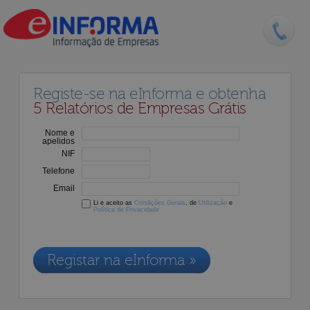
Registe-se na eInforma e obtenha
5 Relatórios de Empresas Grátis
Nome e
apelidos
NIF
Telefone
Email
Li e aceito as
Condições Gerais
, de
Utilização
e
Política de Privacidade
Os dados recolhidos destinam-se à adesão aos nossos serviços e
serão incluídos na nossa base de dados de clientes, de acordo com a
Legislação de Proteção de Dados em vigor
Registar na eInforma »