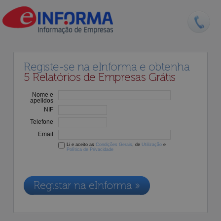
Registe-se na eInforma e obtenha
5 Relatórios de Empresas Grátis
Nome e
apelidos
NIF
Telefone
Email
Li e aceito as
Condições Gerais
, de
Utilização
e
Política de Privacidade
Os dados recolhidos destinam-se à adesão aos nossos serviços e
serão incluídos na nossa base de dados de clientes, de acordo com a
Legislação de Proteção de Dados em vigor
Registar na eInforma »