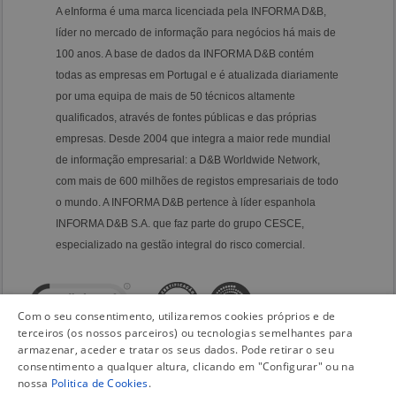
A eInforma é uma marca licenciada pela INFORMA D&B,
líder no mercado de informação para negócios há mais de
100 anos. A base de dados da INFORMA D&B contém
todas as empresas em Portugal e é atualizada diariamente
por uma equipa de mais de 50 técnicos altamente
qualificados, através de fontes públicas e das próprias
empresas. Desde 2004 que integra a maior rede mundial
de informação empresarial: a D&B Worldwide Network,
com mais de 600 milhões de registos empresariais de todo
o mundo. A INFORMA D&B pertence à líder espanhola
INFORMA D&B S.A. que faz parte do grupo CESCE,
especializado na gestão integral do risco comercial.
Com o seu consentimento, utilizaremos cookies próprios e de
terceiros (os nossos parceiros) ou tecnologias semelhantes para
armazenar, aceder e tratar os seus dados. Pode retirar o seu
consentimento a qualquer altura, clicando em "Configurar" ou na
nossa
Politica de Cookies
.