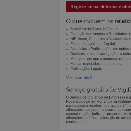
Registe-se na eInforma e obt
O que incluem os
relató
Semáforo do Risco de Failure
Evolução das Vendas e Resultados do
NIF, Nome, Contactos e Atividade da
Estrutura Legal e de Capital
Acionistas e Participações em outras
Gestores e respetivas ligações a out
Mercados em que a empresa está pre
Marcas registadas pela empresa
Publicações Legais
Ver exemplo
Serviço gratuito de Vig
O Serviço de Vigilância de Empresas é gr
Poderá colocar em vigilância, gratuitam
para passar a receber, no prazo de 24 h
alterações que vierem a ocorrer aos seu
exemplo: ações judiciais, processos de in
alterações de failure, alteração de acion
contas anuais.