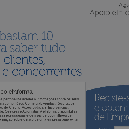
Alg
Apoio eInf
 bastam 10
a saber tudo
s
clientes,
 e concorrentes
sco eInforma
Registe-
ma permite-lhe aceder a informações sobre os seus
 tais como: Risco Comercial, Vendas, Resultados,
e obten
o de Crédito, Ações Judiciais, Insolvências,
 Gestores e Acionistas. A eInforma disponibiliza
de Empre
sas portuguesas e de mais de 600 milhões de
ormação sobre o risco de uma empresa para evitar