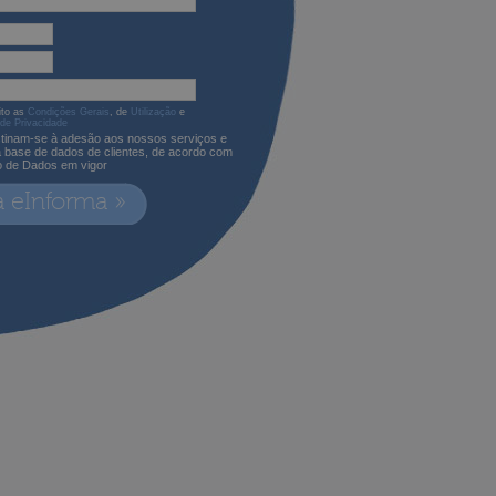
ito as
Condições Gerais
, de
Utilização
e
 de Privacidade
tinam-se à adesão aos nossos serviços e
a base de dados de clientes, de acordo com
o de Dados em vigor
a eInforma »