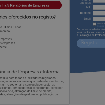
Nome e
apelidos
enha 5 Relatórios de Empresas
NIF
Telefone
rios oferecidos no registo
?
Email
Li e ace
Política
s últimos 3 anos
Os dados recolhidos des
 empresa
serão incluídos na noss
a Legislação de Proteçã
 empresas
Registar n
ras empresas
sente
ilância de Empresas eInforma
atuito para todos os utilizadores registados.
ente, todas as empresas que pretender monitorizar,
oras, no seu email e sem qualquer custo, as
s clientes, fornecedores e concorrentes, como por
solvência, alteração do limite de crédito,
istas, alterações de gestores ou publicação de