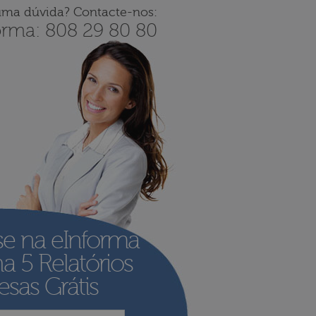
uma dúvida? Contacte-nos:
orma: 808 29 80 80
se na eInforma
ha
5 Relatórios
sas Grátis