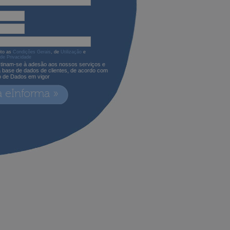
ito as
Condições Gerais
, de
Utilização
e
 de Privacidade
tinam-se à adesão aos nossos serviços e
a base de dados de clientes, de acordo com
o de Dados em vigor
a eInforma »