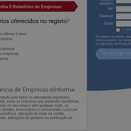
Nome e
apelidos
enha 5 Relatórios de Empresas
NIF
Telefone
rios oferecidos no registo
?
Email
Li e ace
Política
s últimos 3 anos
Os dados recolhidos des
 empresa
serão incluídos na noss
a Legislação de Proteçã
 empresas
Registar n
ras empresas
sente
ilância de Empresas eInforma
atuito para todos os utilizadores registados.
ente, todas as empresas que pretender monitorizar,
oras, no seu email e sem qualquer custo, as
s clientes, fornecedores e concorrentes, como por
solvência, alteração do limite de crédito,
istas, alterações de gestores ou publicação de