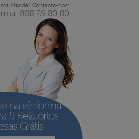
uma dúvida? Contacte-nos:
orma: 808 29 80 80
se na eInforma
ha
5 Relatórios
sas Grátis