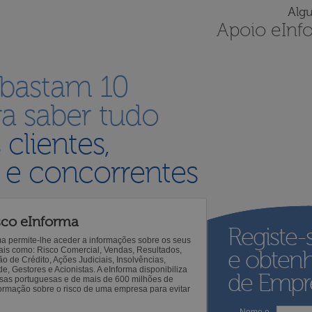
Alg
Apoio eInf
 bastam 10
a saber tudo
s
clientes,
 e concorrentes
sco eInforma
Registe-
ma permite-lhe aceder a informações sobre os seus
 tais como: Risco Comercial, Vendas, Resultados,
e obten
o de Crédito, Ações Judiciais, Insolvências,
 Gestores e Acionistas. A eInforma disponibiliza
de Empre
sas portuguesas e de mais de 600 milhões de
ormação sobre o risco de uma empresa para evitar