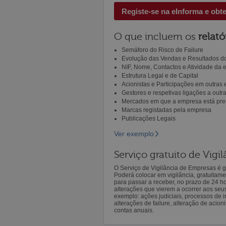
Registe-se na eInforma e obt
O que incluem os
relató
Semáforo do Risco de Failure
Evolução das Vendas e Resultados do
NIF, Nome, Contactos e Atividade da
Estrutura Legal e de Capital
Acionistas e Participações em outras
Gestores e respetivas ligações a out
Mercados em que a empresa está pre
Marcas registadas pela empresa
Publicações Legais
Ver exemplo
Serviço gratuito de Vig
O Serviço de Vigilância de Empresas é gr
Poderá colocar em vigilância, gratuitam
para passar a receber, no prazo de 24 h
alterações que vierem a ocorrer aos seu
exemplo: ações judiciais, processos de in
alterações de failure, alteração de acion
contas anuais.