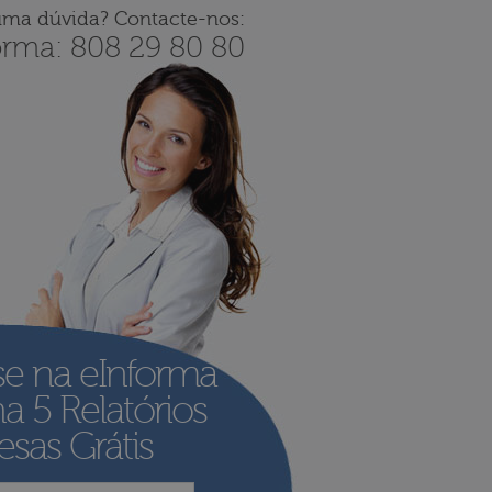
uma dúvida? Contacte-nos:
orma: 808 29 80 80
se na eInforma
ha
5 Relatórios
sas Grátis