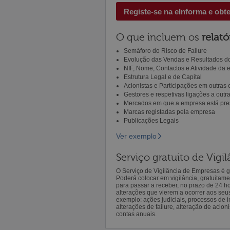
Registe-se na eInforma e obt
O que incluem os
relató
Semáforo do Risco de Failure
Evolução das Vendas e Resultados do
NIF, Nome, Contactos e Atividade da
Estrutura Legal e de Capital
Acionistas e Participações em outras
Gestores e respetivas ligações a out
Mercados em que a empresa está pre
Marcas registadas pela empresa
Publicações Legais
Ver exemplo
Serviço gratuito de Vig
O Serviço de Vigilância de Empresas é gr
Poderá colocar em vigilância, gratuitam
para passar a receber, no prazo de 24 h
alterações que vierem a ocorrer aos seu
exemplo: ações judiciais, processos de in
alterações de failure, alteração de acion
contas anuais.