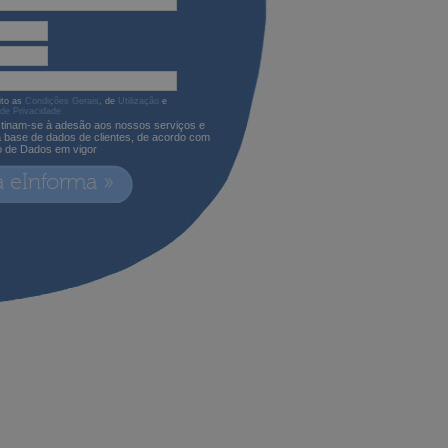
ito as
Condições Gerais
, de
Utilização
e
 de Privacidade
tinam-se à adesão aos nossos serviços e
a base de dados de clientes, de acordo com
o de Dados em vigor
a eInforma »