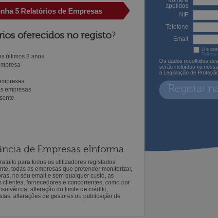
Nome e
apelidos
enha 5 Relatórios de Empresas
NIF
Telefone
rios oferecidos no registo
?
Email
Li e ace
Política
s últimos 3 anos
Os dados recolhidos des
 empresa
serão incluídos na noss
a Legislação de Proteçã
 empresas
Registar n
ras empresas
sente
ilância de Empresas eInforma
atuito para todos os utilizadores registados.
ente, todas as empresas que pretender monitorizar,
oras, no seu email e sem qualquer custo, as
s clientes, fornecedores e concorrentes, como por
solvência, alteração do limite de crédito,
istas, alterações de gestores ou publicação de