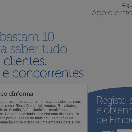
Alg
Apoio eInf
 bastam 10
a saber tudo
s
clientes,
 e concorrentes
sco eInforma
Registe-
ma permite-lhe aceder a informações sobre os seus
 tais como: Risco Comercial, Vendas, Resultados,
e obten
o de Crédito, Ações Judiciais, Insolvências,
 Gestores e Acionistas. A eInforma disponibiliza
de Empre
sas portuguesas e de mais de 600 milhões de
ormação sobre o risco de uma empresa para evitar