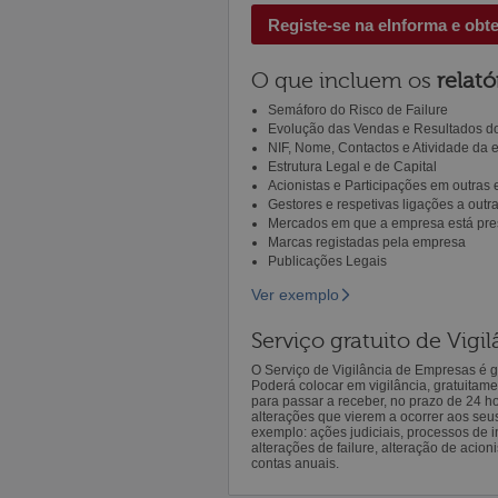
Registe-se na eInforma e obt
O que incluem os
relató
Semáforo do Risco de Failure
Evolução das Vendas e Resultados do
NIF, Nome, Contactos e Atividade da
Estrutura Legal e de Capital
Acionistas e Participações em outras
Gestores e respetivas ligações a out
Mercados em que a empresa está pre
Marcas registadas pela empresa
Publicações Legais
Ver exemplo
Serviço gratuito de Vig
O Serviço de Vigilância de Empresas é gr
Poderá colocar em vigilância, gratuitam
para passar a receber, no prazo de 24 h
alterações que vierem a ocorrer aos seu
exemplo: ações judiciais, processos de in
alterações de failure, alteração de acion
contas anuais.