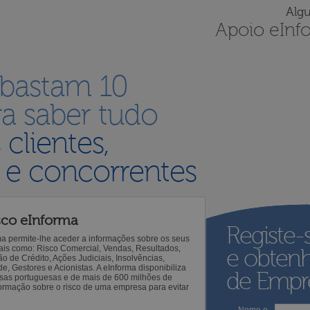
Alg
Apoio eInf
 bastam 10
a saber tudo
s
clientes,
 e concorrentes
sco eInforma
Registe-
ma permite-lhe aceder a informações sobre os seus
 tais como: Risco Comercial, Vendas, Resultados,
e obten
o de Crédito, Ações Judiciais, Insolvências,
 Gestores e Acionistas. A eInforma disponibiliza
de Empre
sas portuguesas e de mais de 600 milhões de
ormação sobre o risco de uma empresa para evitar