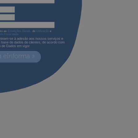
ito as
Condições Gerais
, de
Utilização
e
 de Privacidade
tinam-se à adesão aos nossos serviços e
a base de dados de clientes, de acordo com
o de Dados em vigor
a eInforma »