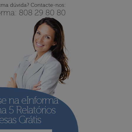
uma dúvida? Contacte-nos:
orma: 808 29 80 80
se na eInforma
ha
5 Relatórios
sas Grátis