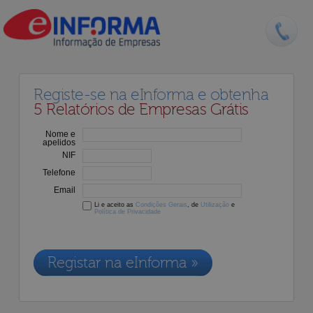
Registe-se na eInforma e obtenha
5 Relatórios de Empresas Grátis
Nome e
apelidos
NIF
Telefone
Email
Li e aceito as
Condições Gerais
, de
Utilização
e
Política de Privacidade
Os dados recolhidos destinam-se à adesão aos nossos serviços e
serão incluídos na nossa base de dados de clientes, de acordo com a
Legislação de Proteção de Dados em vigor
Registar na eInforma »