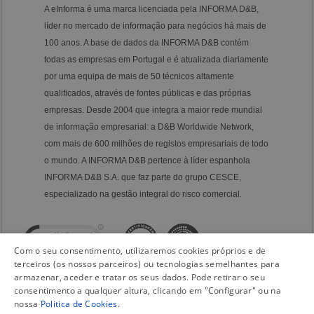
A eInforma é uma marca licenciada pela INFORMA D&B,
líder no mercado de informação para negócios há mais de
100 anos. A base de dados da INFORMA D&B contém
todas as empresas em Portugal e é atualizada diariamente
por uma equipa de mais de 50 técnicos altamente
qualificados, através de fontes públicas e das próprias
empresas. Desde 2004 que integra a maior rede mundial
de informação empresarial: a D&B Worldwide Network,
com mais de 600 milhões de registos empresariais de todo
o mundo. A INFORMA D&B pertence à líder espanhola
INFORMA D&B S.A. que faz parte do grupo CESCE,
especializado na gestão integral do risco comercial.
Com o seu consentimento, utilizaremos cookies próprios e de
terceiros (os nossos parceiros) ou tecnologias semelhantes para
armazenar, aceder e tratar os seus dados. Pode retirar o seu
consentimento a qualquer altura, clicando em "Configurar" ou na
nossa
Politica de Cookies
.