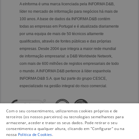
A eInforma é uma marca licenciada pela INFORMA D&B,
líder no mercado de informação para negócios há mais de
100 anos. A base de dados da INFORMA D&B contém
todas as empresas em Portugal e é atualizada diariamente
por uma equipa de mais de 50 técnicos altamente
qualificados, através de fontes públicas e das próprias
empresas. Desde 2004 que integra a maior rede mundial
de informação empresarial: a D&B Worldwide Network,
com mais de 600 milhões de registos empresariais de todo
o mundo. A INFORMA D&B pertence à líder espanhola
INFORMA D&B S.A. que faz parte do grupo CESCE,
especializado na gestão integral do risco comercial.
Com o seu consentimento, utilizaremos cookies próprios e de
terceiros (os nossos parceiros) ou tecnologias semelhantes para
armazenar, aceder e tratar os seus dados. Pode retirar o seu
consentimento a qualquer altura, clicando em "Configurar" ou na
nossa
Politica de Cookies
.