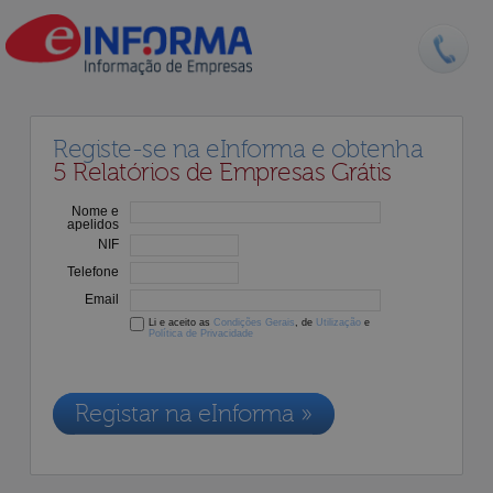
Registe-se na eInforma e obtenha
5 Relatórios de Empresas Grátis
Nome e
apelidos
NIF
Telefone
Email
Li e aceito as
Condições Gerais
, de
Utilização
e
Política de Privacidade
Os dados recolhidos destinam-se à adesão aos nossos serviços e
serão incluídos na nossa base de dados de clientes, de acordo com a
Legislação de Proteção de Dados em vigor
Registar na eInforma »