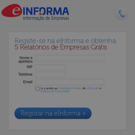
Registe-se na eInforma e obtenha
5 Relatórios de Empresas Grátis
Nome e
apelidos
NIF
Telefone
Email
Li e aceito as
Condições Gerais
, de
Utilização
e
Política de Privacidade
Os dados recolhidos destinam-se à adesão aos nossos serviços e
serão incluídos na nossa base de dados de clientes, de acordo com a
Legislação de Proteção de Dados em vigor
Registar na eInforma »