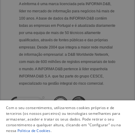
A eInforma é uma marca licenciada pela INFORMA D&B,
líder no mercado de informação para negócios há mais de
100 anos. A base de dados da INFORMA D&B contém
todas as empresas em Portugal e é atualizada diariamente
por uma equipa de mais de 50 técnicos altamente
qualificados, através de fontes públicas e das próprias
empresas. Desde 2004 que integra a maior rede mundial
de informação empresarial: a D&B Worldwide Network,
com mais de 600 milhões de registos empresariais de todo
o mundo. A INFORMA D&B pertence à líder espanhola
INFORMA D&B S.A. que faz parte do grupo CESCE,
especializado na gestão integral do risco comercial.
Com o seu consentimento, utilizaremos cookies próprios e de
terceiros (os nossos parceiros) ou tecnologias semelhantes para
armazenar, aceder e tratar os seus dados. Pode retirar o seu
consentimento a qualquer altura, clicando em "Configurar" ou na
nossa
Politica de Cookies
.