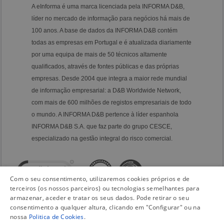
A eInforma é uma marca licenciada pela INFORMA D&B,
líder no mercado de informação para negócios há mais de
100 anos. A base de dados da INFORMA D&B contém
todas as empresas em Portugal e é atualizada diariamente
por uma equipa de mais de 50 técnicos altamente
qualificados, através de fontes públicas e das próprias
empresas. Desde 2004 que integra a maior rede mundial
de informação empresarial: a D&B Worldwide Network,
com mais de 600 milhões de registos empresariais de todo
o mundo. A INFORMA D&B pertence à líder espanhola
INFORMA D&B S.A. que faz parte do grupo CESCE,
especializado na gestão integral do risco comercial.
Com o seu consentimento, utilizaremos cookies próprios e de
terceiros (os nossos parceiros) ou tecnologias semelhantes para
armazenar, aceder e tratar os seus dados. Pode retirar o seu
consentimento a qualquer altura, clicando em "Configurar" ou na
nossa
Politica de Cookies
.