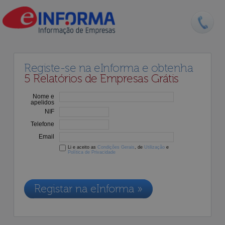
Registe-se na eInforma e obtenha
5 Relatórios de Empresas Grátis
Nome e
apelidos
NIF
Telefone
Email
Li e aceito as
Condições Gerais
, de
Utilização
e
Política de Privacidade
Os dados recolhidos destinam-se à adesão aos nossos serviços e
serão incluídos na nossa base de dados de clientes, de acordo com a
Legislação de Proteção de Dados em vigor
Registar na eInforma »