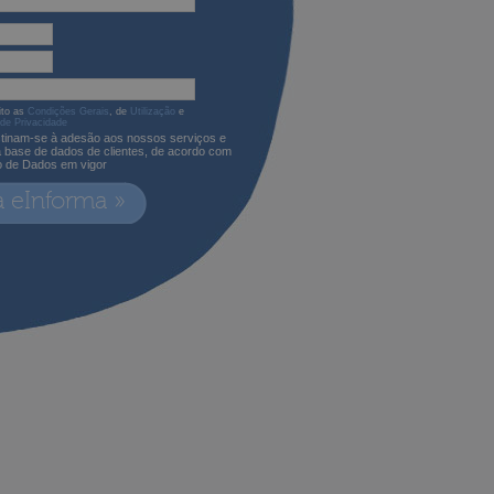
ito as
Condições Gerais
, de
Utilização
e
 de Privacidade
tinam-se à adesão aos nossos serviços e
a base de dados de clientes, de acordo com
o de Dados em vigor
a eInforma »