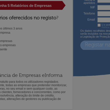
Nome e
apelidos
enha 5 Relatórios de Empresas
NIF
Telefone
rios oferecidos no registo
?
Email
Li e ace
Política
s últimos 3 anos
Os dados recolhidos des
 empresa
serão incluídos na noss
a Legislação de Proteçã
 empresas
Registar n
ras empresas
sente
ilância de Empresas eInforma
atuito para todos os utilizadores registados.
ente, todas as empresas que pretender monitorizar,
oras, no seu email e sem qualquer custo, as
s clientes, fornecedores e concorrentes, como por
solvência, alteração do limite de crédito,
istas, alterações de gestores ou publicação de