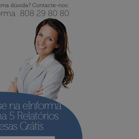
uma dúvida? Contacte-nos:
orma: 808 29 80 80
se na eInforma
ha
5 Relatórios
sas Grátis