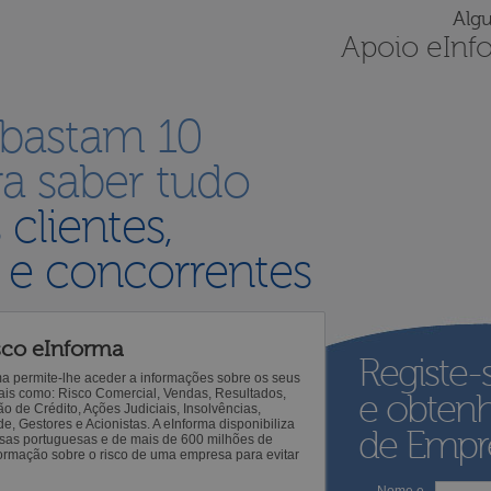
Alg
Apoio eInf
 bastam 10
a saber tudo
s
clientes,
 e concorrentes
sco eInforma
Registe-
ma permite-lhe aceder a informações sobre os seus
 tais como: Risco Comercial, Vendas, Resultados,
e obten
o de Crédito, Ações Judiciais, Insolvências,
 Gestores e Acionistas. A eInforma disponibiliza
de Empre
sas portuguesas e de mais de 600 milhões de
ormação sobre o risco de uma empresa para evitar