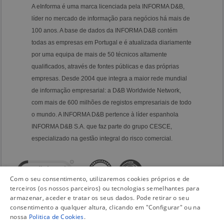
A eInforma é uma marca licenciada pela INFORMA D&B,
líder no mercado de informação para negócios há mais de
100 anos. A base de dados da INFORMA D&B contém
todas as empresas em Portugal e é atualizada diariamente
por uma equipa de mais de 50 técnicos altamente
qualificados, através de fontes públicas e das próprias
empresas. Desde 2004 que integra a maior rede mundial
de informação empresarial: a D&B Worldwide Network,
com mais de 600 milhões de registos empresariais de todo
o mundo. A INFORMA D&B pertence à líder espanhola
INFORMA D&B S.A. que faz parte do grupo CESCE,
especializado na gestão integral do risco comercial.
Com o seu consentimento, utilizaremos cookies próprios e de
terceiros (os nossos parceiros) ou tecnologias semelhantes para
armazenar, aceder e tratar os seus dados. Pode retirar o seu
consentimento a qualquer altura, clicando em "Configurar" ou na
nossa
Politica de Cookies
.