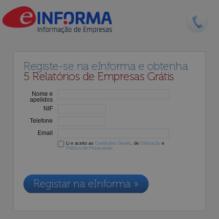
Registe-se na eInforma e obtenha
5 Relatórios de Empresas Grátis
Nome e
apelidos
NIF
Telefone
Email
Li e aceito as
Condições Gerais
, de
Utilização
e
Política de Privacidade
Os dados recolhidos destinam-se à adesão aos nossos serviços e
serão incluídos na nossa base de dados de clientes, de acordo com a
Legislação de Proteção de Dados em vigor
Registar na eInforma »