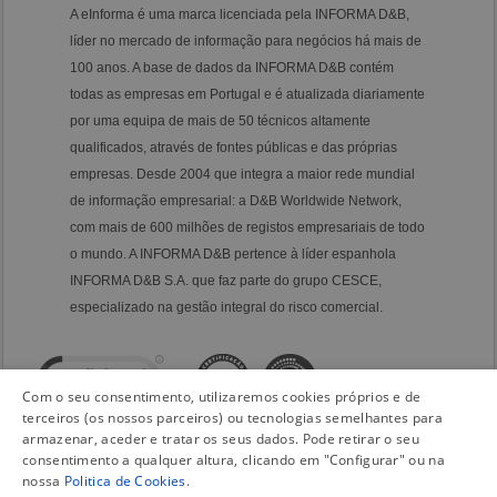
A eInforma é uma marca licenciada pela INFORMA D&B,
líder no mercado de informação para negócios há mais de
100 anos. A base de dados da INFORMA D&B contém
todas as empresas em Portugal e é atualizada diariamente
por uma equipa de mais de 50 técnicos altamente
qualificados, através de fontes públicas e das próprias
empresas. Desde 2004 que integra a maior rede mundial
de informação empresarial: a D&B Worldwide Network,
com mais de 600 milhões de registos empresariais de todo
o mundo. A INFORMA D&B pertence à líder espanhola
INFORMA D&B S.A. que faz parte do grupo CESCE,
especializado na gestão integral do risco comercial.
Com o seu consentimento, utilizaremos cookies próprios e de
terceiros (os nossos parceiros) ou tecnologias semelhantes para
armazenar, aceder e tratar os seus dados. Pode retirar o seu
consentimento a qualquer altura, clicando em "Configurar" ou na
nossa
Politica de Cookies
.