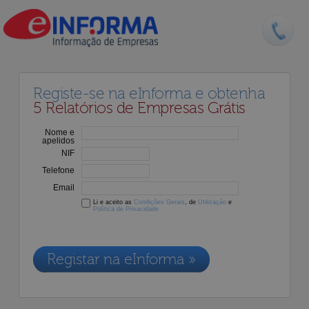
Registe-se na eInforma e obtenha
5 Relatórios de Empresas Grátis
Nome e
apelidos
NIF
Telefone
Email
Li e aceito as
Condições Gerais
, de
Utilização
e
Política de Privacidade
Os dados recolhidos destinam-se à adesão aos nossos serviços e
serão incluídos na nossa base de dados de clientes, de acordo com a
Legislação de Proteção de Dados em vigor
Registar na eInforma »