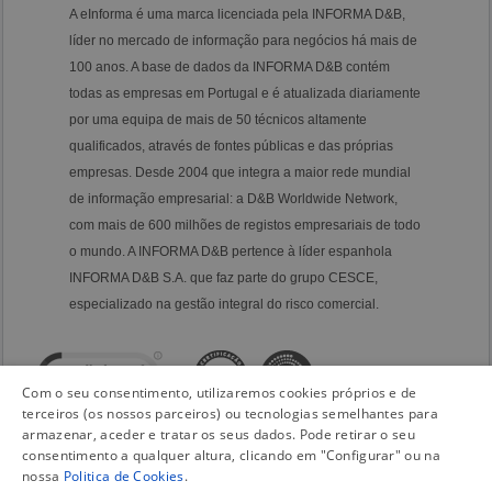
A eInforma é uma marca licenciada pela INFORMA D&B,
líder no mercado de informação para negócios há mais de
100 anos. A base de dados da INFORMA D&B contém
todas as empresas em Portugal e é atualizada diariamente
por uma equipa de mais de 50 técnicos altamente
qualificados, através de fontes públicas e das próprias
empresas. Desde 2004 que integra a maior rede mundial
de informação empresarial: a D&B Worldwide Network,
com mais de 600 milhões de registos empresariais de todo
o mundo. A INFORMA D&B pertence à líder espanhola
INFORMA D&B S.A. que faz parte do grupo CESCE,
especializado na gestão integral do risco comercial.
Com o seu consentimento, utilizaremos cookies próprios e de
terceiros (os nossos parceiros) ou tecnologias semelhantes para
armazenar, aceder e tratar os seus dados. Pode retirar o seu
consentimento a qualquer altura, clicando em "Configurar" ou na
nossa
Politica de Cookies
.