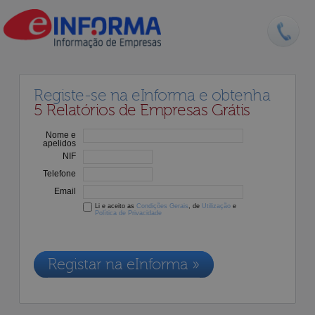
Registe-se na eInforma e obtenha
5 Relatórios de Empresas Grátis
Nome e
apelidos
NIF
Telefone
Email
Li e aceito as
Condições Gerais
, de
Utilização
e
Política de Privacidade
Os dados recolhidos destinam-se à adesão aos nossos serviços e
serão incluídos na nossa base de dados de clientes, de acordo com a
Legislação de Proteção de Dados em vigor
Registar na eInforma »