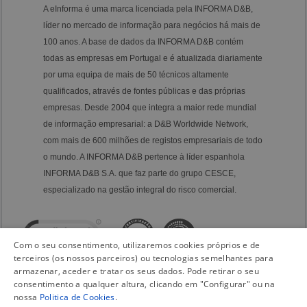
A eInforma é uma marca licenciada pela INFORMA D&B,
líder no mercado de informação para negócios há mais de
100 anos. A base de dados da INFORMA D&B contém
todas as empresas em Portugal e é atualizada diariamente
por uma equipa de mais de 50 técnicos altamente
qualificados, através de fontes públicas e das próprias
empresas. Desde 2004 que integra a maior rede mundial
de informação empresarial: a D&B Worldwide Network,
com mais de 600 milhões de registos empresariais de todo
o mundo. A INFORMA D&B pertence à líder espanhola
INFORMA D&B S.A. que faz parte do grupo CESCE,
especializado na gestão integral do risco comercial.
Com o seu consentimento, utilizaremos cookies próprios e de
terceiros (os nossos parceiros) ou tecnologias semelhantes para
armazenar, aceder e tratar os seus dados. Pode retirar o seu
consentimento a qualquer altura, clicando em "Configurar" ou na
nossa
Politica de Cookies
.