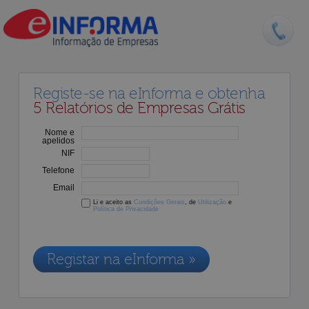
Registe-se na eInforma e obtenha
5 Relatórios de Empresas Grátis
Nome e
apelidos
NIF
Telefone
Email
Li e aceito as
Condições Gerais
, de
Utilização
e
Política de Privacidade
Os dados recolhidos destinam-se à adesão aos nossos serviços e
serão incluídos na nossa base de dados de clientes, de acordo com a
Legislação de Proteção de Dados em vigor
Registar na eInforma »