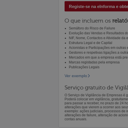
Registe-se na eInforma e obt
O que incluem os
relató
Semáforo do Risco de Failure
Evolução das Vendas e Resultados do
NIF, Nome, Contactos e Atividade da
Estrutura Legal e de Capital
Acionistas e Participações em outras
Gestores e respetivas ligações a out
Mercados em que a empresa está pre
Marcas registadas pela empresa
Publicações Legais
Ver exemplo
Serviço gratuito de Vig
O Serviço de Vigilância de Empresas é gr
Poderá colocar em vigilância, gratuitam
para passar a receber, no prazo de 24 h
alterações que vierem a ocorrer aos seu
exemplo: ações judiciais, processos de in
alterações de failure, alteração de acion
contas anuais.