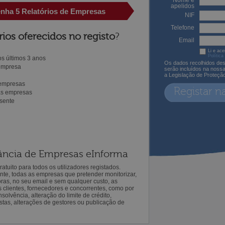
Nome e
apelidos
enha 5 Relatórios de Empresas
NIF
Telefone
rios oferecidos no registo
?
Email
Li e ace
Política
s últimos 3 anos
Os dados recolhidos des
 empresa
serão incluídos na noss
a Legislação de Proteçã
 empresas
Registar n
ras empresas
sente
ilância de Empresas eInforma
atuito para todos os utilizadores registados.
ente, todas as empresas que pretender monitorizar,
oras, no seu email e sem qualquer custo, as
s clientes, fornecedores e concorrentes, como por
solvência, alteração do limite de crédito,
istas, alterações de gestores ou publicação de