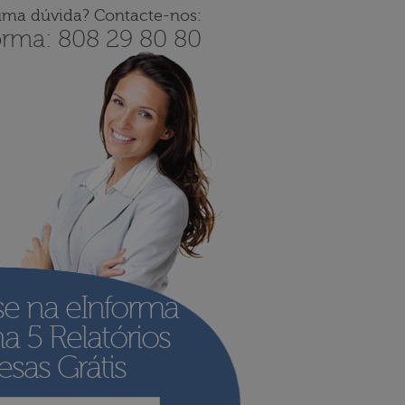
uma dúvida? Contacte-nos:
orma: 808 29 80 80
se na eInforma
ha
5 Relatórios
sas Grátis