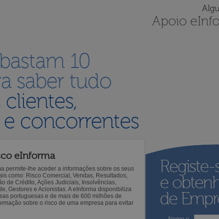
Alg
Apoio eInf
 bastam 10
a saber tudo
s
clientes,
 e concorrentes
sco eInforma
Registe-
ma permite-lhe aceder a informações sobre os seus
 tais como: Risco Comercial, Vendas, Resultados,
e obten
o de Crédito, Ações Judiciais, Insolvências,
 Gestores e Acionistas. A eInforma disponibiliza
de Empre
sas portuguesas e de mais de 600 milhões de
ormação sobre o risco de uma empresa para evitar