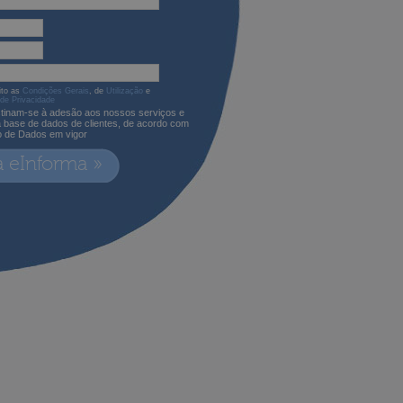
ito as
Condições Gerais
, de
Utilização
e
 de Privacidade
tinam-se à adesão aos nossos serviços e
a base de dados de clientes, de acordo com
o de Dados em vigor
a eInforma »