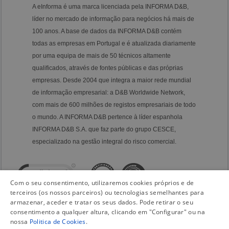
A eInforma é uma marca licenciada pela INFORMA D&B,
líder no mercado de informação para negócios há mais de
100 anos. A base de dados da INFORMA D&B contém
todas as empresas em Portugal e é atualizada diariamente
por uma equipa de mais de 50 técnicos altamente
qualificados, através de fontes públicas e das próprias
empresas. Desde 2004 que integra a maior rede mundial
de informação empresarial: a D&B Worldwide Network,
com mais de 600 milhões de registos empresariais de todo
o mundo. A INFORMA D&B pertence à líder espanhola
INFORMA D&B S.A. que faz parte do grupo CESCE,
especializado na gestão integral do risco comercial.
Com o seu consentimento, utilizaremos cookies próprios e de
terceiros (os nossos parceiros) ou tecnologias semelhantes para
armazenar, aceder e tratar os seus dados. Pode retirar o seu
consentimento a qualquer altura, clicando em "Configurar" ou na
nossa
Politica de Cookies
.