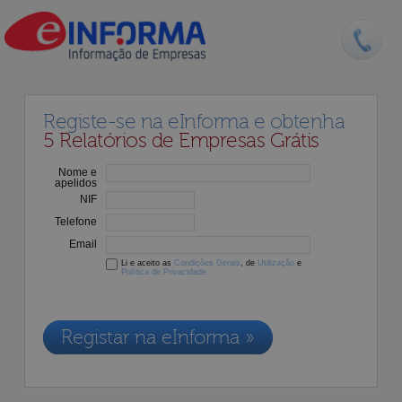
Registe-se na eInforma e obtenha
5 Relatórios de Empresas Grátis
Nome e
apelidos
NIF
Telefone
Email
Li e aceito as
Condições Gerais
, de
Utilização
e
Política de Privacidade
Os dados recolhidos destinam-se à adesão aos nossos serviços e
serão incluídos na nossa base de dados de clientes, de acordo com a
Legislação de Proteção de Dados em vigor
Registar na eInforma »