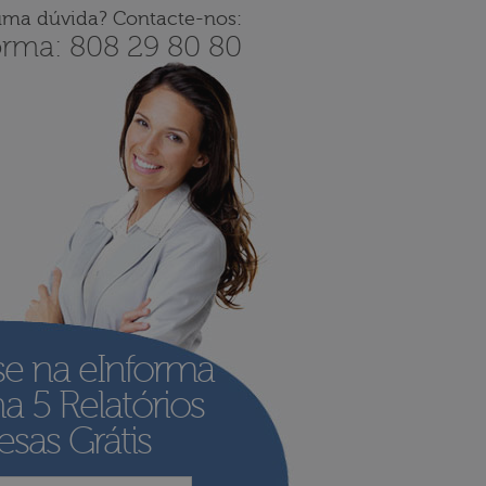
uma dúvida? Contacte-nos:
orma: 808 29 80 80
se na eInforma
ha
5 Relatórios
sas Grátis