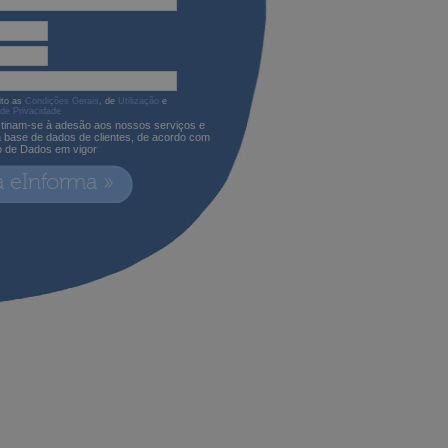
ito as
Condições Gerais
, de
Utilização
e
 de Privacidade
tinam-se à adesão aos nossos serviços e
a base de dados de clientes, de acordo com
o de Dados em vigor
a eInforma »