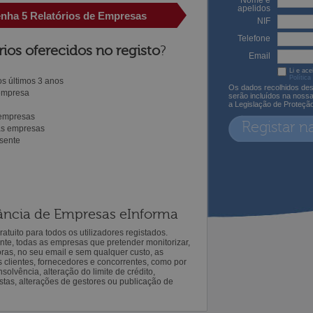
Nome e
apelidos
enha 5 Relatórios de Empresas
NIF
Telefone
rios oferecidos no registo
?
Email
Li e ace
Política
s últimos 3 anos
Os dados recolhidos des
 empresa
serão incluídos na noss
a Legislação de Proteçã
 empresas
Registar n
ras empresas
sente
ilância de Empresas eInforma
atuito para todos os utilizadores registados.
ente, todas as empresas que pretender monitorizar,
oras, no seu email e sem qualquer custo, as
s clientes, fornecedores e concorrentes, como por
solvência, alteração do limite de crédito,
istas, alterações de gestores ou publicação de