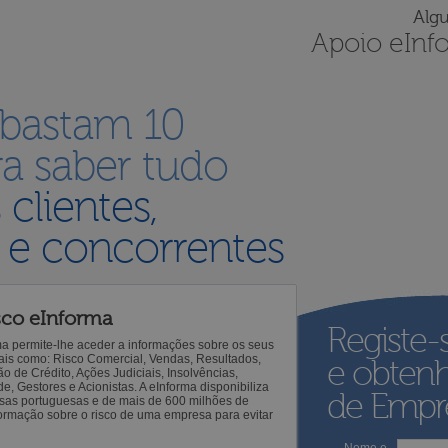
Alg
Apoio eInf
 bastam 10
a saber tudo
s
clientes,
 e concorrentes
sco eInforma
Registe-
ma permite-lhe aceder a informações sobre os seus
 tais como: Risco Comercial, Vendas, Resultados,
e obten
o de Crédito, Ações Judiciais, Insolvências,
 Gestores e Acionistas. A eInforma disponibiliza
de Empre
sas portuguesas e de mais de 600 milhões de
ormação sobre o risco de uma empresa para evitar