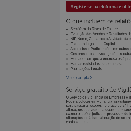
Registe-se na eInforma e obt
O que incluem os
relató
Semáforo do Risco de Failure
Evolução das Vendas e Resultados do
NIF, Nome, Contactos e Atividade da
Estrutura Legal e de Capital
Acionistas e Participações em outras
Gestores e respetivas ligações a out
Mercados em que a empresa está pre
Marcas registadas pela empresa
Publicações Legais
Ver exemplo
Serviço gratuito de Vig
O Serviço de Vigilância de Empresas é gr
Poderá colocar em vigilância, gratuitam
para passar a receber, no prazo de 24 h
alterações que vierem a ocorrer aos seu
exemplo: ações judiciais, processos de in
alterações de failure, alteração de acion
contas anuais.