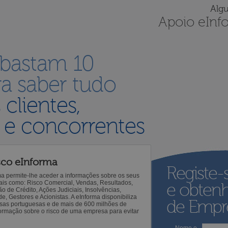
Alg
Apoio eInf
 bastam 10
a saber tudo
s
clientes,
 e concorrentes
sco eInforma
Registe-
ma permite-lhe aceder a informações sobre os seus
 tais como: Risco Comercial, Vendas, Resultados,
e obten
o de Crédito, Ações Judiciais, Insolvências,
 Gestores e Acionistas. A eInforma disponibiliza
de Empre
sas portuguesas e de mais de 600 milhões de
ormação sobre o risco de uma empresa para evitar