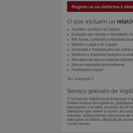
Registe-se na eInforma e obt
O que incluem os
relató
Semáforo do Risco de Failure
Evolução das Vendas e Resultados do
NIF, Nome, Contactos e Atividade da
Estrutura Legal e de Capital
Acionistas e Participações em outras
Gestores e respetivas ligações a out
Mercados em que a empresa está pre
Marcas registadas pela empresa
Publicações Legais
Ver exemplo
Serviço gratuito de Vig
O Serviço de Vigilância de Empresas é gr
Poderá colocar em vigilância, gratuitam
para passar a receber, no prazo de 24 h
alterações que vierem a ocorrer aos seu
exemplo: ações judiciais, processos de in
alterações de failure, alteração de acion
contas anuais.