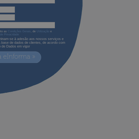
ito as
Condições Gerais
, de
Utilização
e
 de Privacidade
tinam-se à adesão aos nossos serviços e
a base de dados de clientes, de acordo com
o de Dados em vigor
a eInforma »