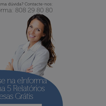
uma dúvida? Contacte-nos:
orma: 808 29 80 80
se na eInforma
ha
5 Relatórios
sas Grátis