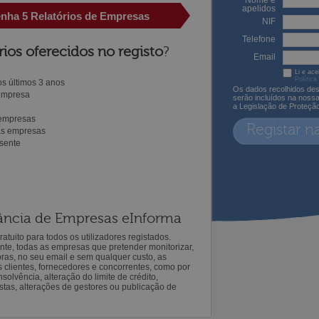
Nome e
apelidos
enha 5 Relatórios de Empresas
NIF
Telefone
rios oferecidos no registo
?
Email
Li e ace
Política
s últimos 3 anos
Os dados recolhidos des
 empresa
serão incluídos na noss
a Legislação de Proteçã
 empresas
Registar n
ras empresas
sente
ilância de Empresas eInforma
atuito para todos os utilizadores registados.
ente, todas as empresas que pretender monitorizar,
oras, no seu email e sem qualquer custo, as
s clientes, fornecedores e concorrentes, como por
solvência, alteração do limite de crédito,
istas, alterações de gestores ou publicação de