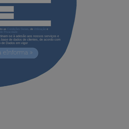
ito as
Condições Gerais
, de
Utilização
e
 de Privacidade
tinam-se à adesão aos nossos serviços e
a base de dados de clientes, de acordo com
o de Dados em vigor
a eInforma »