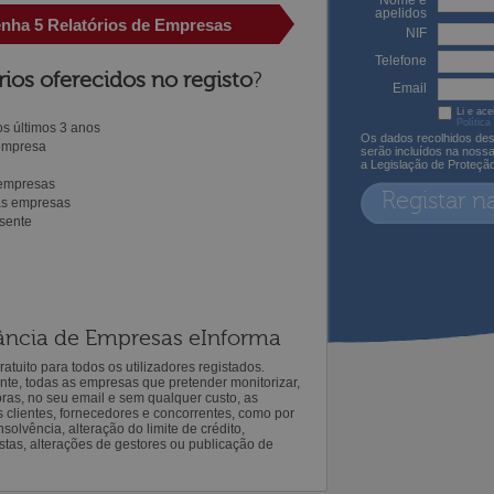
Nome e
apelidos
enha 5 Relatórios de Empresas
NIF
Telefone
rios oferecidos no registo
?
Email
Li e ace
Política
s últimos 3 anos
Os dados recolhidos des
 empresa
serão incluídos na noss
a Legislação de Proteçã
 empresas
Registar n
ras empresas
sente
ilância de Empresas eInforma
atuito para todos os utilizadores registados.
ente, todas as empresas que pretender monitorizar,
oras, no seu email e sem qualquer custo, as
s clientes, fornecedores e concorrentes, como por
solvência, alteração do limite de crédito,
istas, alterações de gestores ou publicação de