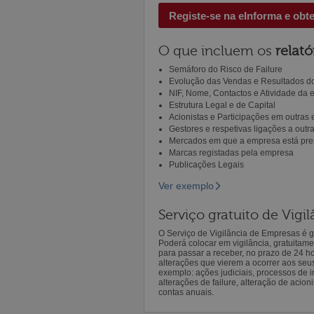
Registe-se na eInforma e obt
O que incluem os
relató
Semáforo do Risco de Failure
Evolução das Vendas e Resultados do
NIF, Nome, Contactos e Atividade da
Estrutura Legal e de Capital
Acionistas e Participações em outras
Gestores e respetivas ligações a out
Mercados em que a empresa está pre
Marcas registadas pela empresa
Publicações Legais
Ver exemplo
Serviço gratuito de Vig
O Serviço de Vigilância de Empresas é gr
Poderá colocar em vigilância, gratuitam
para passar a receber, no prazo de 24 h
alterações que vierem a ocorrer aos seu
exemplo: ações judiciais, processos de in
alterações de failure, alteração de acion
contas anuais.