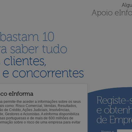
Alg
Apoio eInf
 bastam 10
a saber tudo
s
clientes,
 e concorrentes
sco eInforma
Registe-
ma permite-lhe aceder a informações sobre os seus
 tais como: Risco Comercial, Vendas, Resultados,
e obten
o de Crédito, Ações Judiciais, Insolvências,
 Gestores e Acionistas. A eInforma disponibiliza
de Empre
sas portuguesas e de mais de 600 milhões de
ormação sobre o risco de uma empresa para evitar