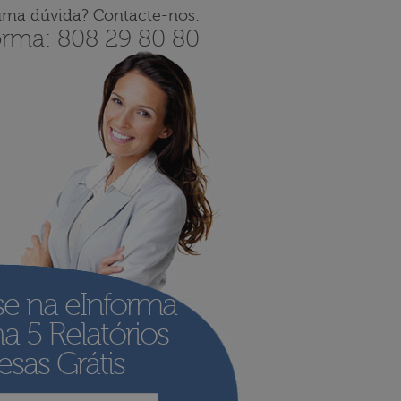
uma dúvida? Contacte-nos:
orma: 808 29 80 80
se na eInforma
ha
5 Relatórios
sas Grátis