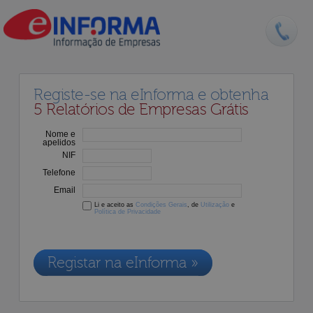
Registe-se na eInforma e obtenha
5 Relatórios de Empresas Grátis
Nome e
apelidos
NIF
Telefone
Email
Li e aceito as
Condições Gerais
, de
Utilização
e
Política de Privacidade
Os dados recolhidos destinam-se à adesão aos nossos serviços e
serão incluídos na nossa base de dados de clientes, de acordo com a
Legislação de Proteção de Dados em vigor
Registar na eInforma »