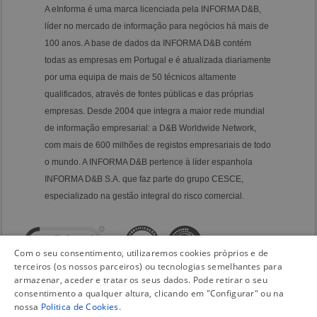
A eInforma é uma marca licenciada pela INFORMA D&B,
líder no mercado de informação para negócios há mais de
100 anos. A base de dados da INFORMA D&B contém
todas as empresas em Portugal e é atualizada diariamente
por uma equipa de mais de 50 técnicos altamente
qualificados, através de fontes públicas e das próprias
empresas. Desde 2004 que integra a maior rede mundial
de informação empresarial: a D&B Worldwide Network,
com mais de 600 milhões de registos empresariais de todo
o mundo. A INFORMA D&B pertence à líder espanhola
INFORMA D&B S.A. que faz parte do grupo CESCE,
especializado na gestão integral do risco comercial.
Com o seu consentimento, utilizaremos cookies próprios e de
terceiros (os nossos parceiros) ou tecnologias semelhantes para
armazenar, aceder e tratar os seus dados. Pode retirar o seu
consentimento a qualquer altura, clicando em "Configurar" ou na
nossa
Politica de Cookies
.