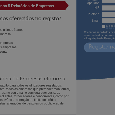
Nome e
apelidos
enha 5 Relatórios de Empresas
NIF
Telefone
rios oferecidos no registo
?
Email
Li e ace
Política
s últimos 3 anos
Os dados recolhidos des
 empresa
serão incluídos na noss
a Legislação de Proteçã
 empresas
Registar n
ras empresas
sente
ilância de Empresas eInforma
atuito para todos os utilizadores registados.
ente, todas as empresas que pretender monitorizar,
oras, no seu email e sem qualquer custo, as
s clientes, fornecedores e concorrentes, como por
solvência, alteração do limite de crédito,
istas, alterações de gestores ou publicação de