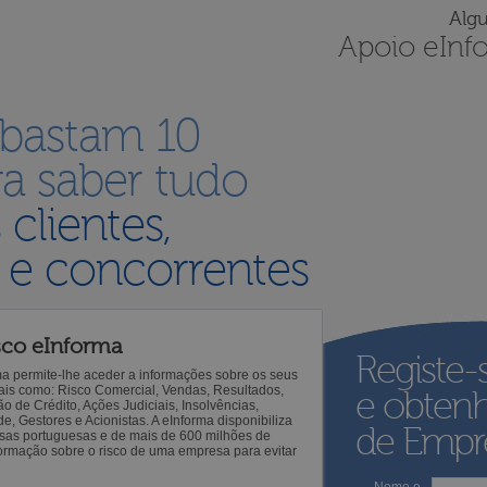
Alg
Apoio eInf
 bastam 10
a saber tudo
s
clientes,
 e concorrentes
sco eInforma
Registe-
ma permite-lhe aceder a informações sobre os seus
 tais como: Risco Comercial, Vendas, Resultados,
e obten
o de Crédito, Ações Judiciais, Insolvências,
 Gestores e Acionistas. A eInforma disponibiliza
de Empre
sas portuguesas e de mais de 600 milhões de
ormação sobre o risco de uma empresa para evitar