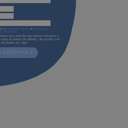
ito as
Condições Gerais
, de
Utilização
e
 de Privacidade
tinam-se à adesão aos nossos serviços e
a base de dados de clientes, de acordo com
o de Dados em vigor
a eInforma »