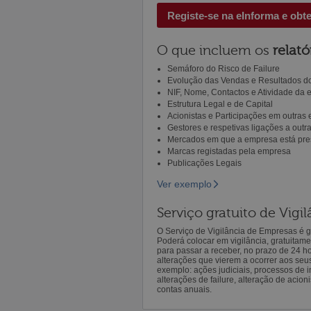
Registe-se na eInforma e obt
O que incluem os
relató
Semáforo do Risco de Failure
Evolução das Vendas e Resultados do
NIF, Nome, Contactos e Atividade da
Estrutura Legal e de Capital
Acionistas e Participações em outras
Gestores e respetivas ligações a out
Mercados em que a empresa está pre
Marcas registadas pela empresa
Publicações Legais
Ver exemplo
Serviço gratuito de Vig
O Serviço de Vigilância de Empresas é gr
Poderá colocar em vigilância, gratuitam
para passar a receber, no prazo de 24 h
alterações que vierem a ocorrer aos seu
exemplo: ações judiciais, processos de in
alterações de failure, alteração de acion
contas anuais.