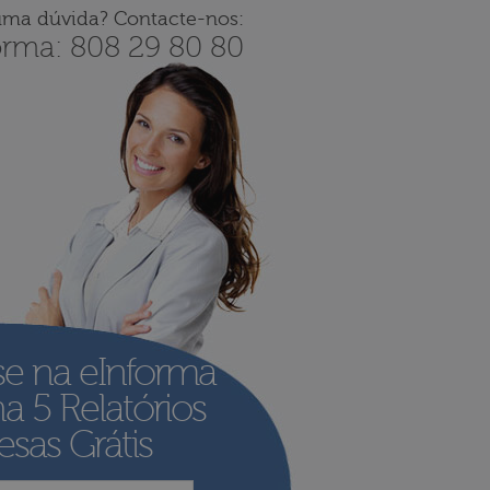
uma dúvida? Contacte-nos:
orma: 808 29 80 80
se na eInforma
ha
5 Relatórios
sas Grátis