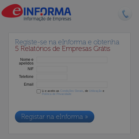
Registe-se na eInforma e obtenha
5 Relatórios de Empresas Grátis
Nome e
apelidos
NIF
Telefone
Email
Li e aceito as
Condições Gerais
, de
Utilização
e
Política de Privacidade
Os dados recolhidos destinam-se à adesão aos nossos serviços e
serão incluídos na nossa base de dados de clientes, de acordo com a
Legislação de Proteção de Dados em vigor
Registar na eInforma »