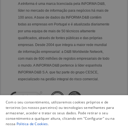
A eInforma é uma marca licenciada pela INFORMA D&B,
líder no mercado de informação para negócios há mais de
100 anos. A base de dados da INFORMA D&B contém
todas as empresas em Portugal e é atualizada diariamente
por uma equipa de mais de 50 técnicos altamente
qualificados, através de fontes públicas e das próprias
empresas. Desde 2004 que integra a maior rede mundial
de informação empresarial: a D&B Worldwide Network,
com mais de 600 milhões de registos empresariais de todo
o mundo. A INFORMA D&B pertence à líder espanhola
INFORMA D&B S.A. que faz parte do grupo CESCE,
especializado na gestão integral do risco comercial.
Com o seu consentimento, utilizaremos cookies próprios e de
terceiros (os nossos parceiros) ou tecnologias semelhantes para
armazenar, aceder e tratar os seus dados. Pode retirar o seu
consentimento a qualquer altura, clicando em "Configurar" ou na
nossa
Politica de Cookies
.