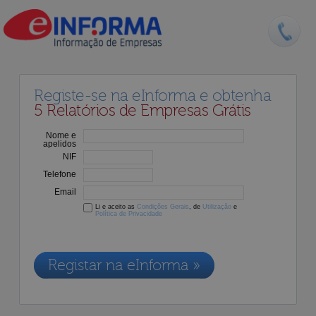
Registe-se na eInforma e obtenha
5 Relatórios de Empresas Grátis
Nome e
apelidos
NIF
Telefone
Email
Li e aceito as
Condições Gerais
, de
Utilização
e
Política de Privacidade
Os dados recolhidos destinam-se à adesão aos nossos serviços e
serão incluídos na nossa base de dados de clientes, de acordo com a
Legislação de Proteção de Dados em vigor
Registar na eInforma »