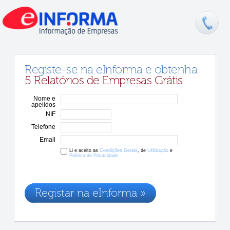
Registe-se na eInforma e obtenha
5 Relatórios de Empresas Grátis
Nome e
apelidos
NIF
Telefone
Email
Li e aceito as
Condições Gerais
, de
Utilização
e
Política de Privacidade
Os dados recolhidos destinam-se à adesão aos nossos serviços e
serão incluídos na nossa base de dados de clientes, de acordo com a
Legislação de Proteção de Dados em vigor
Registar na eInforma »