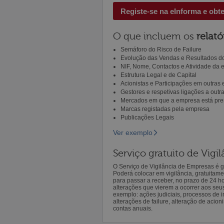
Registe-se na eInforma e obt
O que incluem os
relató
Semáforo do Risco de Failure
Evolução das Vendas e Resultados do
NIF, Nome, Contactos e Atividade da
Estrutura Legal e de Capital
Acionistas e Participações em outras
Gestores e respetivas ligações a out
Mercados em que a empresa está pre
Marcas registadas pela empresa
Publicações Legais
Ver exemplo
Serviço gratuito de Vig
O Serviço de Vigilância de Empresas é gr
Poderá colocar em vigilância, gratuitam
para passar a receber, no prazo de 24 h
alterações que vierem a ocorrer aos seu
exemplo: ações judiciais, processos de in
alterações de failure, alteração de acion
contas anuais.