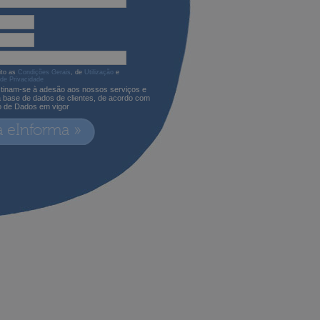
ito as
Condições Gerais
, de
Utilização
e
 de Privacidade
tinam-se à adesão aos nossos serviços e
a base de dados de clientes, de acordo com
o de Dados em vigor
a eInforma »