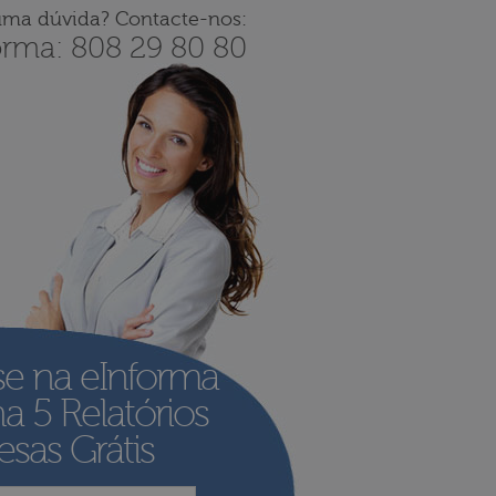
uma dúvida? Contacte-nos:
orma: 808 29 80 80
se na eInforma
ha
5 Relatórios
sas Grátis