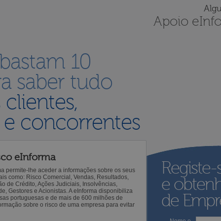
Alg
Apoio eInf
 bastam 10
a saber tudo
s
clientes,
 e concorrentes
sco eInforma
Registe-
ma permite-lhe aceder a informações sobre os seus
 tais como: Risco Comercial, Vendas, Resultados,
e obten
o de Crédito, Ações Judiciais, Insolvências,
 Gestores e Acionistas. A eInforma disponibiliza
de Empre
sas portuguesas e de mais de 600 milhões de
ormação sobre o risco de uma empresa para evitar