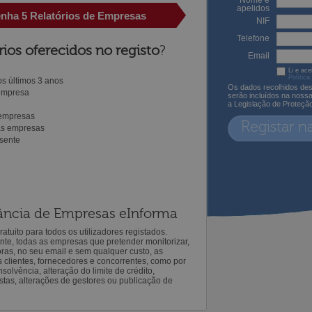
Nome e
apelidos
enha 5 Relatórios de Empresas
NIF
Telefone
rios oferecidos no registo
?
Email
Li e ace
Política
s últimos 3 anos
Os dados recolhidos des
 empresa
serão incluídos na noss
a Legislação de Proteçã
 empresas
Registar n
ras empresas
sente
ilância de Empresas eInforma
atuito para todos os utilizadores registados.
ente, todas as empresas que pretender monitorizar,
oras, no seu email e sem qualquer custo, as
s clientes, fornecedores e concorrentes, como por
solvência, alteração do limite de crédito,
istas, alterações de gestores ou publicação de