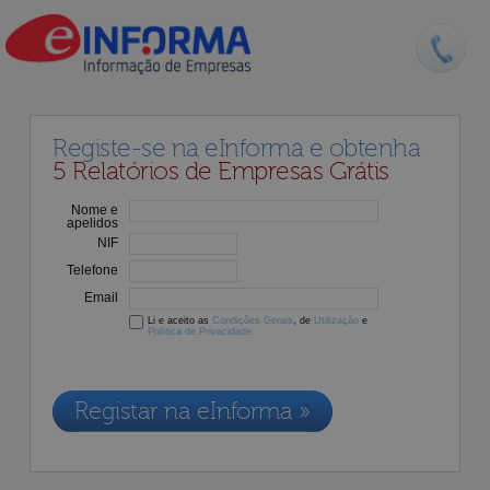
Registe-se na eInforma e obtenha
5 Relatórios de Empresas Grátis
Nome e
apelidos
NIF
Telefone
Email
Li e aceito as
Condições Gerais
, de
Utilização
e
Política de Privacidade
Os dados recolhidos destinam-se à adesão aos nossos serviços e
serão incluídos na nossa base de dados de clientes, de acordo com a
Legislação de Proteção de Dados em vigor
Registar na eInforma »