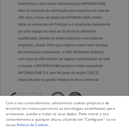
A eInforma é uma marca licenciada pela INFORMA D&B,
líder no mercado de informação para negócios há mais de
100 anos. A base de dados da INFORMA D&B contém
todas as empresas em Portugal e é atualizada diariamente
por uma equipa de mais de 50 técnicos altamente
qualificados, através de fontes públicas e das próprias
empresas. Desde 2004 que integra a maior rede mundial
de informação empresarial: a D&B Worldwide Network,
com mais de 600 milhões de registos empresariais de todo
o mundo. A INFORMA D&B pertence à líder espanhola
INFORMA D&B S.A. que faz parte do grupo CESCE,
especializado na gestão integral do risco comercial.
Com o seu consentimento, utilizaremos cookies próprios e de
terceiros (os nossos parceiros) ou tecnologias semelhantes para
armazenar, aceder e tratar os seus dados. Pode retirar o seu
consentimento a qualquer altura, clicando em "Configurar" ou na
nossa
Politica de Cookies
.