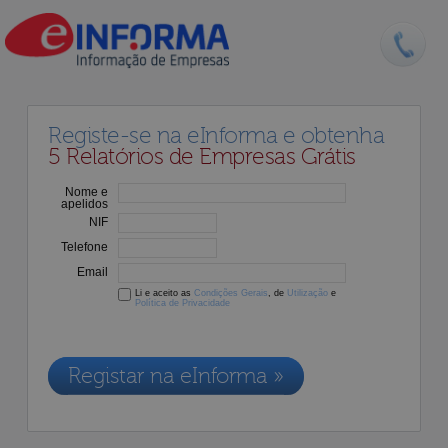
Registe-se na eInforma e obtenha
5 Relatórios de Empresas Grátis
Nome e
apelidos
NIF
Telefone
Email
Li e aceito as
Condições Gerais
, de
Utilização
e
Política de Privacidade
Os dados recolhidos destinam-se à adesão aos nossos serviços e
serão incluídos na nossa base de dados de clientes, de acordo com a
Legislação de Proteção de Dados em vigor
Registar na eInforma »