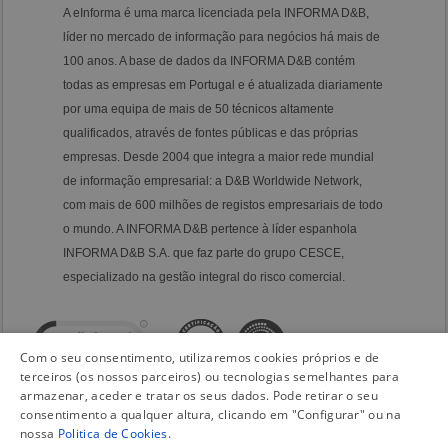
A eInforma é uma marca licenciada pela INFORMA D&B,
líder no mercado de informação para negócios há mais de
100 anos. A base de dados da INFORMA D&B contém
todas as empresas em Portugal e é atualizada diariamente
por uma equipa de mais de 50 técnicos altamente
qualificados, através de fontes públicas e das próprias
empresas. Desde 2004 que integra a maior rede mundial
de informação empresarial: a D&B Worldwide Network,
com mais de 600 milhões de registos empresariais de todo
o mundo. A INFORMA D&B pertence à líder espanhola
INFORMA D&B S.A. que faz parte do grupo CESCE,
especializado na gestão integral do risco comercial.
Com o seu consentimento, utilizaremos cookies próprios e de
terceiros (os nossos parceiros) ou tecnologias semelhantes para
armazenar, aceder e tratar os seus dados. Pode retirar o seu
consentimento a qualquer altura, clicando em "Configurar" ou na
nossa
Politica de Cookies
.