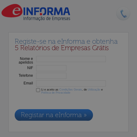
Registe-se na eInforma e obtenha
5 Relatórios de Empresas Grátis
Nome e
apelidos
NIF
Telefone
Email
Li e aceito as
Condições Gerais
, de
Utilização
e
Política de Privacidade
Os dados recolhidos destinam-se à adesão aos nossos serviços e
serão incluídos na nossa base de dados de clientes, de acordo com a
Legislação de Proteção de Dados em vigor
Registar na eInforma »