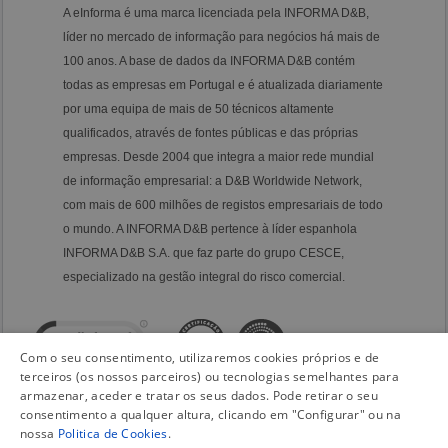
A eInforma é uma marca licenciada pela INFORMA D&B,
líder no mercado de informação para negócios há mais de
100 anos. A base de dados da INFORMA D&B contém
todas as empresas em Portugal e é atualizada diariamente
por uma equipa de mais de 50 técnicos altamente
qualificados, através de fontes públicas e das próprias
empresas. Desde 2004 que integra a maior rede mundial
de informação empresarial: a D&B Worldwide Network,
com mais de 600 milhões de registos empresariais de todo
o mundo. A INFORMA D&B pertence à líder espanhola
INFORMA D&B S.A. que faz parte do grupo CESCE,
especializado na gestão integral do risco comercial.
Com o seu consentimento, utilizaremos cookies próprios e de
terceiros (os nossos parceiros) ou tecnologias semelhantes para
armazenar, aceder e tratar os seus dados. Pode retirar o seu
consentimento a qualquer altura, clicando em "Configurar" ou na
nossa
Politica de Cookies
.