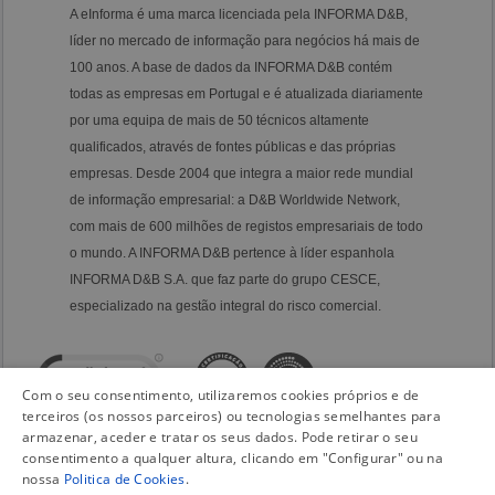
A eInforma é uma marca licenciada pela INFORMA D&B,
líder no mercado de informação para negócios há mais de
100 anos. A base de dados da INFORMA D&B contém
todas as empresas em Portugal e é atualizada diariamente
por uma equipa de mais de 50 técnicos altamente
qualificados, através de fontes públicas e das próprias
empresas. Desde 2004 que integra a maior rede mundial
de informação empresarial: a D&B Worldwide Network,
com mais de 600 milhões de registos empresariais de todo
o mundo. A INFORMA D&B pertence à líder espanhola
INFORMA D&B S.A. que faz parte do grupo CESCE,
especializado na gestão integral do risco comercial.
Com o seu consentimento, utilizaremos cookies próprios e de
terceiros (os nossos parceiros) ou tecnologias semelhantes para
armazenar, aceder e tratar os seus dados. Pode retirar o seu
consentimento a qualquer altura, clicando em "Configurar" ou na
nossa
Politica de Cookies
.