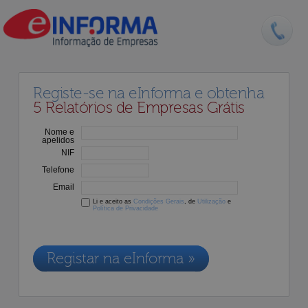
Registe-se na eInforma e obtenha
5 Relatórios de Empresas Grátis
Nome e
apelidos
NIF
Telefone
Email
Li e aceito as
Condições Gerais
, de
Utilização
e
Política de Privacidade
Os dados recolhidos destinam-se à adesão aos nossos serviços e
serão incluídos na nossa base de dados de clientes, de acordo com a
Legislação de Proteção de Dados em vigor
Registar na eInforma »