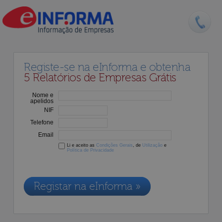
Registe-se na eInforma e obtenha
5 Relatórios de Empresas Grátis
Nome e
apelidos
NIF
Telefone
Email
Li e aceito as
Condições Gerais
, de
Utilização
e
Política de Privacidade
Os dados recolhidos destinam-se à adesão aos nossos serviços e
serão incluídos na nossa base de dados de clientes, de acordo com a
Legislação de Proteção de Dados em vigor
Registar na eInforma »