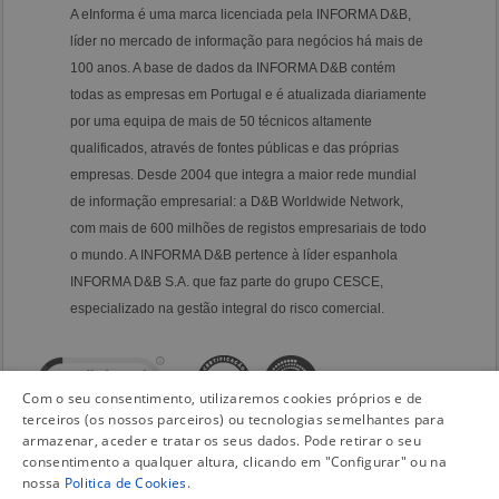
A eInforma é uma marca licenciada pela INFORMA D&B,
líder no mercado de informação para negócios há mais de
100 anos. A base de dados da INFORMA D&B contém
todas as empresas em Portugal e é atualizada diariamente
por uma equipa de mais de 50 técnicos altamente
qualificados, através de fontes públicas e das próprias
empresas. Desde 2004 que integra a maior rede mundial
de informação empresarial: a D&B Worldwide Network,
com mais de 600 milhões de registos empresariais de todo
o mundo. A INFORMA D&B pertence à líder espanhola
INFORMA D&B S.A. que faz parte do grupo CESCE,
especializado na gestão integral do risco comercial.
Com o seu consentimento, utilizaremos cookies próprios e de
terceiros (os nossos parceiros) ou tecnologias semelhantes para
armazenar, aceder e tratar os seus dados. Pode retirar o seu
consentimento a qualquer altura, clicando em "Configurar" ou na
nossa
Politica de Cookies
.