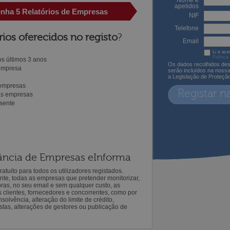
Nome e
apelidos
enha 5 Relatórios de Empresas
NIF
Telefone
rios oferecidos no registo
?
Email
Li e ace
Política
s últimos 3 anos
Os dados recolhidos des
 empresa
serão incluídos na noss
a Legislação de Proteçã
 empresas
Registar n
ras empresas
sente
ilância de Empresas eInforma
atuito para todos os utilizadores registados.
ente, todas as empresas que pretender monitorizar,
oras, no seu email e sem qualquer custo, as
s clientes, fornecedores e concorrentes, como por
solvência, alteração do limite de crédito,
istas, alterações de gestores ou publicação de