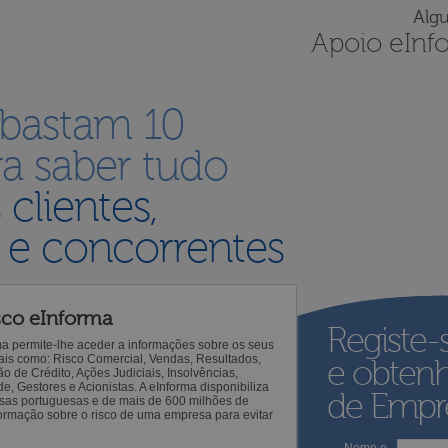
Alg
Apoio eInf
 bastam 10
a saber tudo
s
clientes,
 e concorrentes
sco eInforma
Registe-
ma permite-lhe aceder a informações sobre os seus
 tais como: Risco Comercial, Vendas, Resultados,
e obten
o de Crédito, Ações Judiciais, Insolvências,
 Gestores e Acionistas. A eInforma disponibiliza
de Empre
sas portuguesas e de mais de 600 milhões de
ormação sobre o risco de uma empresa para evitar