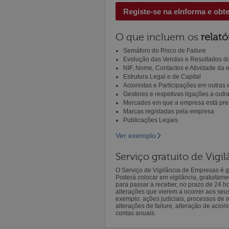
Registe-se na eInforma e obt
O que incluem os
relató
Semáforo do Risco de Failure
Evolução das Vendas e Resultados do
NIF, Nome, Contactos e Atividade da
Estrutura Legal e de Capital
Acionistas e Participações em outras
Gestores e respetivas ligações a out
Mercados em que a empresa está pre
Marcas registadas pela empresa
Publicações Legais
Ver exemplo
Serviço gratuito de Vig
O Serviço de Vigilância de Empresas é gr
Poderá colocar em vigilância, gratuitam
para passar a receber, no prazo de 24 h
alterações que vierem a ocorrer aos seu
exemplo: ações judiciais, processos de in
alterações de failure, alteração de acion
contas anuais.