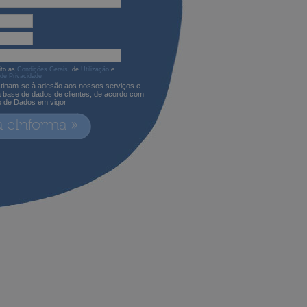
ito as
Condições Gerais
, de
Utilização
e
 de Privacidade
tinam-se à adesão aos nossos serviços e
a base de dados de clientes, de acordo com
o de Dados em vigor
a eInforma »