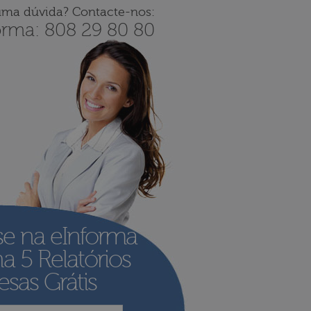
uma dúvida? Contacte-nos:
orma: 808 29 80 80
se na eInforma
ha
5 Relatórios
sas Grátis