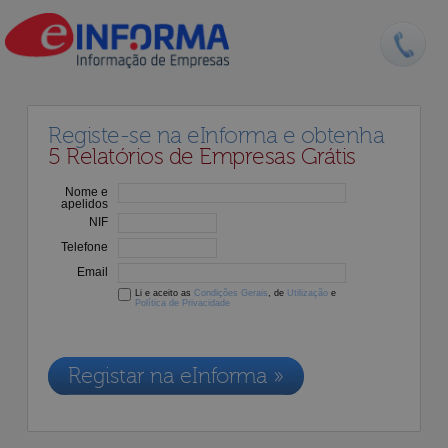
Registe-se na eInforma e obtenha
5 Relatórios de Empresas Grátis
Nome e
apelidos
NIF
Telefone
Email
Li e aceito as
Condições Gerais
, de
Utilização
e
Política de Privacidade
Os dados recolhidos destinam-se à adesão aos nossos serviços e
serão incluídos na nossa base de dados de clientes, de acordo com a
Legislação de Proteção de Dados em vigor
Registar na eInforma »