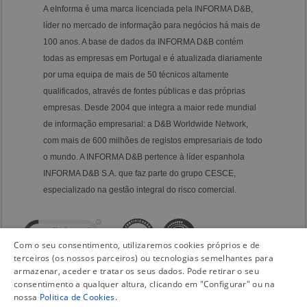
A eInforma é uma marca licenciada pela INFORMA D&B,
líder no mercado de informação para negócios há mais de
100 anos. A base de dados da INFORMA D&B contém
todas as empresas em Portugal e é atualizada diariamente
por uma equipa de mais de 50 técnicos altamente
qualificados, através de fontes públicas e das próprias
empresas. Desde 2004 que integra a maior rede mundial
de informação empresarial: a D&B Worldwide Network,
com mais de 600 milhões de registos empresariais de todo
o mundo. A INFORMA D&B pertence à líder espanhola
INFORMA D&B S.A. que faz parte do grupo CESCE,
especializado na gestão integral do risco comercial.
Com o seu consentimento, utilizaremos cookies próprios e de
terceiros (os nossos parceiros) ou tecnologias semelhantes para
armazenar, aceder e tratar os seus dados. Pode retirar o seu
consentimento a qualquer altura, clicando em "Configurar" ou na
nossa
Politica de Cookies
.