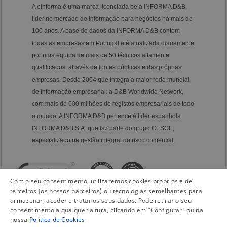
A eInforma é uma marca licenciada pela INFORMA D&B,
líder no mercado de informação para negócios há mais de
100 anos. A base de dados da INFORMA D&B contém
todas as empresas em Portugal e é atualizada diariamente
por uma equipa de mais de 50 técnicos altamente
qualificados, através de fontes públicas e das próprias
empresas. Desde 2004 que integra a maior rede mundial
de informação empresarial: a D&B Worldwide Network,
com mais de 600 milhões de registos empresariais de todo
o mundo. A INFORMA D&B pertence à líder espanhola
INFORMA D&B S.A. que faz parte do grupo CESCE,
especializado na gestão integral do risco comercial.
Com o seu consentimento, utilizaremos cookies próprios e de
terceiros (os nossos parceiros) ou tecnologias semelhantes para
armazenar, aceder e tratar os seus dados. Pode retirar o seu
consentimento a qualquer altura, clicando em "Configurar" ou na
nossa
Politica de Cookies
.