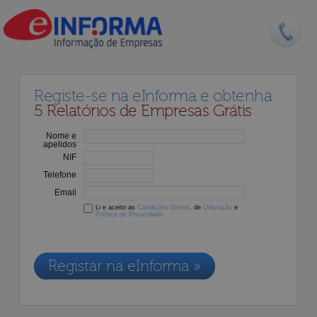
Registe-se na eInforma e obtenha
5 Relatórios de Empresas Grátis
Nome e
apelidos
NIF
Telefone
Email
Li e aceito as
Condições Gerais
, de
Utilização
e
Política de Privacidade
Os dados recolhidos destinam-se à adesão aos nossos serviços e
serão incluídos na nossa base de dados de clientes, de acordo com a
Legislação de Proteção de Dados em vigor
Registar na eInforma »