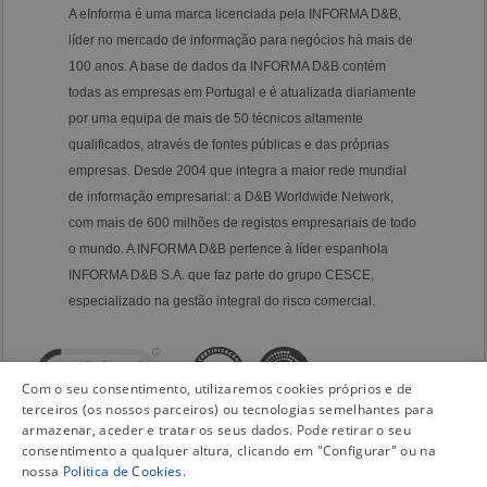
A eInforma é uma marca licenciada pela INFORMA D&B,
líder no mercado de informação para negócios há mais de
100 anos. A base de dados da INFORMA D&B contém
todas as empresas em Portugal e é atualizada diariamente
por uma equipa de mais de 50 técnicos altamente
qualificados, através de fontes públicas e das próprias
empresas. Desde 2004 que integra a maior rede mundial
de informação empresarial: a D&B Worldwide Network,
com mais de 600 milhões de registos empresariais de todo
o mundo. A INFORMA D&B pertence à líder espanhola
INFORMA D&B S.A. que faz parte do grupo CESCE,
especializado na gestão integral do risco comercial.
Com o seu consentimento, utilizaremos cookies próprios e de
terceiros (os nossos parceiros) ou tecnologias semelhantes para
armazenar, aceder e tratar os seus dados. Pode retirar o seu
consentimento a qualquer altura, clicando em "Configurar" ou na
nossa
Politica de Cookies
.