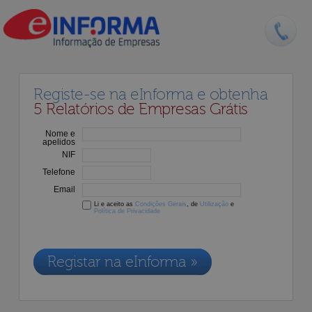
Registe-se na eInforma e obtenha
5 Relatórios de Empresas Grátis
Nome e
apelidos
NIF
Telefone
Email
Li e aceito as
Condições Gerais
, de
Utilização
e
Política de Privacidade
Os dados recolhidos destinam-se à adesão aos nossos serviços e
serão incluídos na nossa base de dados de clientes, de acordo com a
Legislação de Proteção de Dados em vigor
Registar na eInforma »