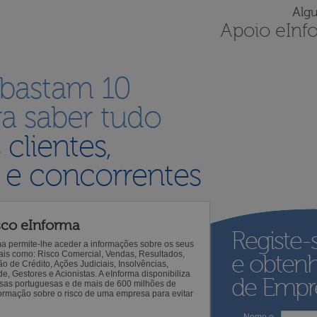
Alg
Apoio eInf
 bastam 10
a saber tudo
s
clientes,
 e concorrentes
sco eInforma
Registe-
ma permite-lhe aceder a informações sobre os seus
 tais como: Risco Comercial, Vendas, Resultados,
e obten
o de Crédito, Ações Judiciais, Insolvências,
 Gestores e Acionistas. A eInforma disponibiliza
de Empre
sas portuguesas e de mais de 600 milhões de
ormação sobre o risco de uma empresa para evitar