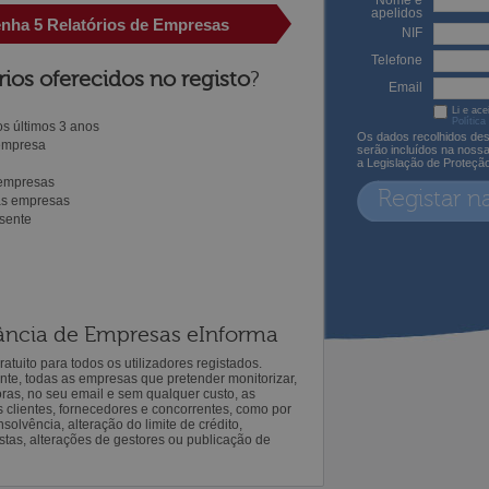
Nome e
apelidos
enha 5 Relatórios de Empresas
NIF
Telefone
rios oferecidos no registo
?
Email
Li e ace
Política
s últimos 3 anos
Os dados recolhidos des
 empresa
serão incluídos na noss
a Legislação de Proteçã
 empresas
Registar n
ras empresas
sente
ilância de Empresas eInforma
atuito para todos os utilizadores registados.
ente, todas as empresas que pretender monitorizar,
oras, no seu email e sem qualquer custo, as
s clientes, fornecedores e concorrentes, como por
solvência, alteração do limite de crédito,
istas, alterações de gestores ou publicação de