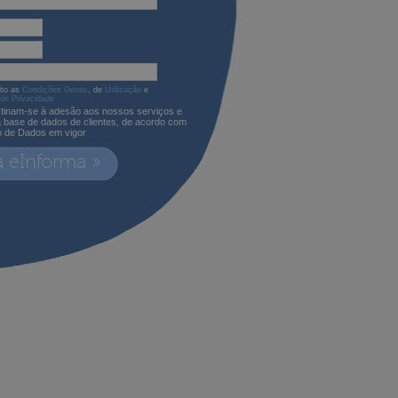
ito as
Condições Gerais
, de
Utilização
e
 de Privacidade
tinam-se à adesão aos nossos serviços e
a base de dados de clientes, de acordo com
o de Dados em vigor
a eInforma »