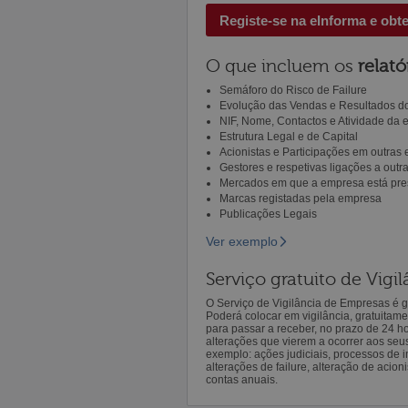
Registe-se na eInforma e obt
O que incluem os
relató
Semáforo do Risco de Failure
Evolução das Vendas e Resultados do
NIF, Nome, Contactos e Atividade da
Estrutura Legal e de Capital
Acionistas e Participações em outras
Gestores e respetivas ligações a out
Mercados em que a empresa está pre
Marcas registadas pela empresa
Publicações Legais
Ver exemplo
Serviço gratuito de Vig
O Serviço de Vigilância de Empresas é gr
Poderá colocar em vigilância, gratuitam
para passar a receber, no prazo de 24 h
alterações que vierem a ocorrer aos seu
exemplo: ações judiciais, processos de in
alterações de failure, alteração de acion
contas anuais.