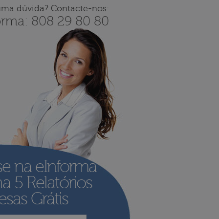
uma dúvida? Contacte-nos:
orma: 808 29 80 80
se na eInforma
ha
5 Relatórios
sas Grátis