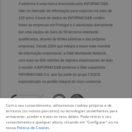
A eInforma é uma marca licenciada pela INFORMA D&B,
líder no mercado de informação para negócios há mais de
100 anos. A base de dados da INFORMA D&B contém
todas as empresas em Portugal e é atualizada diariamente
por uma equipa de mais de 50 técnicos altamente
qualificados, através de fontes públicas e das próprias
empresas. Desde 2004 que integra a maior rede mundial
de informação empresarial: a D&B Worldwide Network,
com mais de 600 milhões de registos empresariais de todo
o mundo. A INFORMA D&B pertence à líder espanhola
INFORMA D&B S.A. que faz parte do grupo CESCE,
especializado na gestão integral do risco comercial.
Com o seu consentimento, utilizaremos cookies próprios e de
terceiros (os nossos parceiros) ou tecnologias semelhantes para
armazenar, aceder e tratar os seus dados. Pode retirar o seu
consentimento a qualquer altura, clicando em "Configurar" ou na
nossa
Politica de Cookies
.