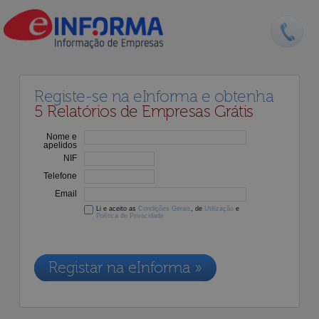
Registe-se na eInforma e obtenha
5 Relatórios de Empresas Grátis
Nome e
apelidos
NIF
Telefone
Email
Li e aceito as
Condições Gerais
, de
Utilização
e
Política de Privacidade
Os dados recolhidos destinam-se à adesão aos nossos serviços e
serão incluídos na nossa base de dados de clientes, de acordo com a
Legislação de Proteção de Dados em vigor
Registar na eInforma »