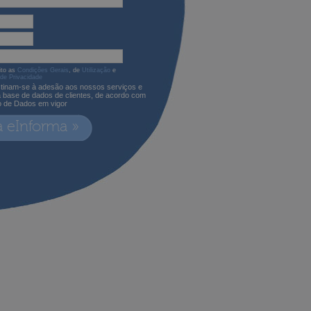
ito as
Condições Gerais
, de
Utilização
e
 de Privacidade
tinam-se à adesão aos nossos serviços e
a base de dados de clientes, de acordo com
o de Dados em vigor
a eInforma »