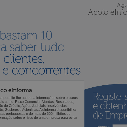
Alg
Apoio eInf
 bastam 10
a saber tudo
s
clientes,
 e concorrentes
sco eInforma
Registe-
ma permite-lhe aceder a informações sobre os seus
 tais como: Risco Comercial, Vendas, Resultados,
e obten
o de Crédito, Ações Judiciais, Insolvências,
 Gestores e Acionistas. A eInforma disponibiliza
de Empre
sas portuguesas e de mais de 600 milhões de
ormação sobre o risco de uma empresa para evitar