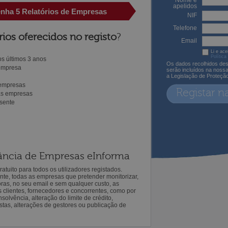
Nome e
apelidos
enha 5 Relatórios de Empresas
NIF
Telefone
rios oferecidos no registo
?
Email
Li e ace
Política
s últimos 3 anos
Os dados recolhidos des
 empresa
serão incluídos na noss
a Legislação de Proteçã
 empresas
Registar n
ras empresas
sente
ilância de Empresas eInforma
atuito para todos os utilizadores registados.
ente, todas as empresas que pretender monitorizar,
oras, no seu email e sem qualquer custo, as
s clientes, fornecedores e concorrentes, como por
solvência, alteração do limite de crédito,
istas, alterações de gestores ou publicação de