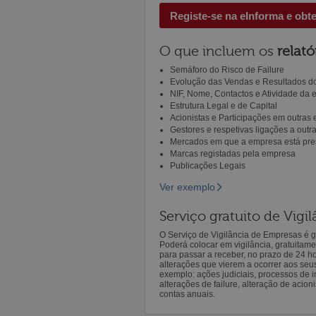
Registe-se na eInforma e obt
O que incluem os
relató
Semáforo do Risco de Failure
Evolução das Vendas e Resultados do
NIF, Nome, Contactos e Atividade da
Estrutura Legal e de Capital
Acionistas e Participações em outras
Gestores e respetivas ligações a out
Mercados em que a empresa está pre
Marcas registadas pela empresa
Publicações Legais
Ver exemplo
Serviço gratuito de Vig
O Serviço de Vigilância de Empresas é gr
Poderá colocar em vigilância, gratuitam
para passar a receber, no prazo de 24 h
alterações que vierem a ocorrer aos seu
exemplo: ações judiciais, processos de in
alterações de failure, alteração de acion
contas anuais.