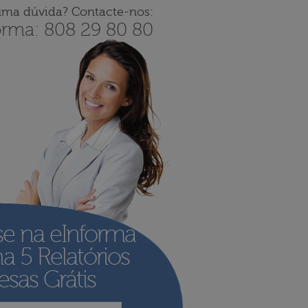
uma dúvida? Contacte-nos:
orma: 808 29 80 80
se na eInforma
ha
5 Relatórios
sas Grátis