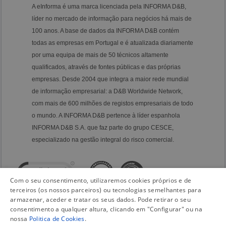
A eInforma é uma marca licenciada pela INFORMA D&B,
líder no mercado de informação para negócios há mais de
100 anos. A base de dados da INFORMA D&B contém
todas as empresas em Portugal e é atualizada diariamente
por uma equipa de mais de 50 técnicos altamente
qualificados, através de fontes públicas e das próprias
empresas. Desde 2004 que integra a maior rede mundial
de informação empresarial: a D&B Worldwide Network,
com mais de 600 milhões de registos empresariais de todo
o mundo. A INFORMA D&B pertence à líder espanhola
INFORMA D&B S.A. que faz parte do grupo CESCE,
especializado na gestão integral do risco comercial.
Com o seu consentimento, utilizaremos cookies próprios e de
terceiros (os nossos parceiros) ou tecnologias semelhantes para
armazenar, aceder e tratar os seus dados. Pode retirar o seu
consentimento a qualquer altura, clicando em "Configurar" ou na
nossa
Politica de Cookies
.