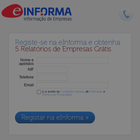
Registe-se na eInforma e obtenha
5 Relatórios de Empresas Grátis
Nome e
apelidos
NIF
Telefone
Email
Li e aceito as
Condições Gerais
, de
Utilização
e
Política de Privacidade
Os dados recolhidos destinam-se à adesão aos nossos serviços e
serão incluídos na nossa base de dados de clientes, de acordo com a
Legislação de Proteção de Dados em vigor
Registar na eInforma »