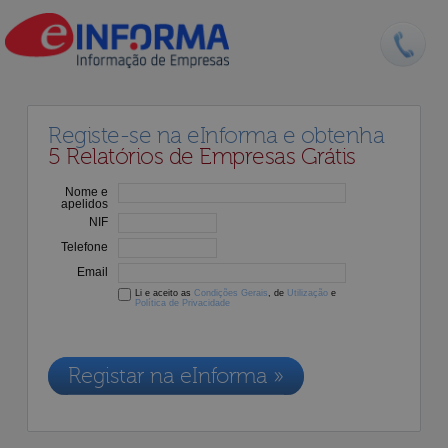
Registe-se na eInforma e obtenha
5 Relatórios de Empresas Grátis
Nome e
apelidos
NIF
Telefone
Email
Li e aceito as
Condições Gerais
, de
Utilização
e
Política de Privacidade
Os dados recolhidos destinam-se à adesão aos nossos serviços e
serão incluídos na nossa base de dados de clientes, de acordo com a
Legislação de Proteção de Dados em vigor
Registar na eInforma »