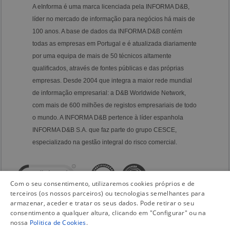
A eInforma é uma marca licenciada pela INFORMA D&B,
líder no mercado de informação para negócios há mais de
100 anos. A base de dados da INFORMA D&B contém
todas as empresas em Portugal e é atualizada diariamente
por uma equipa de mais de 50 técnicos altamente
qualificados, através de fontes públicas e das próprias
empresas. Desde 2004 que integra a maior rede mundial
de informação empresarial: a D&B Worldwide Network,
com mais de 600 milhões de registos empresariais de todo
o mundo. A INFORMA D&B pertence à líder espanhola
INFORMA D&B S.A. que faz parte do grupo CESCE,
especializado na gestão integral do risco comercial.
Com o seu consentimento, utilizaremos cookies próprios e de
terceiros (os nossos parceiros) ou tecnologias semelhantes para
armazenar, aceder e tratar os seus dados. Pode retirar o seu
consentimento a qualquer altura, clicando em "Configurar" ou na
nossa
Politica de Cookies
.