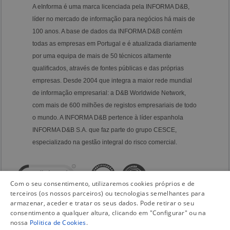
A eInforma é uma marca licenciada pela INFORMA D&B,
líder no mercado de informação para negócios há mais de
100 anos. A base de dados da INFORMA D&B contém
todas as empresas em Portugal e é atualizada diariamente
por uma equipa de mais de 50 técnicos altamente
qualificados, através de fontes públicas e das próprias
empresas. Desde 2004 que integra a maior rede mundial
de informação empresarial: a D&B Worldwide Network,
com mais de 600 milhões de registos empresariais de todo
o mundo. A INFORMA D&B pertence à líder espanhola
INFORMA D&B S.A. que faz parte do grupo CESCE,
especializado na gestão integral do risco comercial.
Com o seu consentimento, utilizaremos cookies próprios e de
terceiros (os nossos parceiros) ou tecnologias semelhantes para
armazenar, aceder e tratar os seus dados. Pode retirar o seu
consentimento a qualquer altura, clicando em "Configurar" ou na
nossa
Politica de Cookies
.