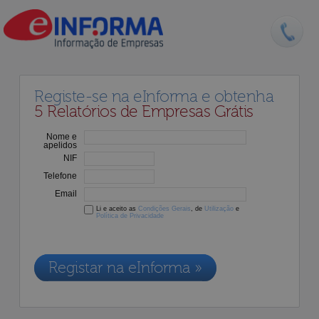
Registe-se na eInforma e obtenha
5 Relatórios de Empresas Grátis
Nome e
apelidos
NIF
Telefone
Email
Li e aceito as
Condições Gerais
, de
Utilização
e
Política de Privacidade
Os dados recolhidos destinam-se à adesão aos nossos serviços e
serão incluídos na nossa base de dados de clientes, de acordo com a
Legislação de Proteção de Dados em vigor
Registar na eInforma »