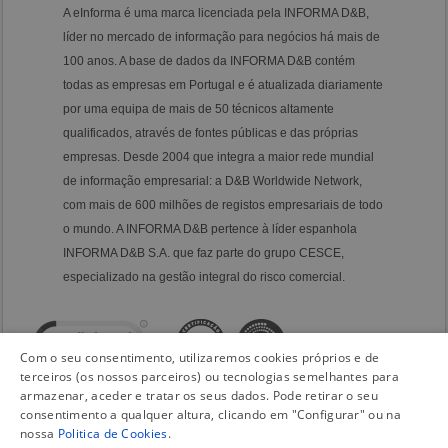
A eInforma é uma marca licenciada pela INFORMA D&B,
líder no mercado de informação para negócios há mais de
100 anos. A base de dados da INFORMA D&B contém
todas as empresas em Portugal e é atualizada diariamente
por uma equipa de mais de 50 técnicos altamente
qualificados, através de fontes públicas e das próprias
empresas. Desde 2004 que integra a maior rede mundial
de informação empresarial: a D&B Worldwide Network,
com mais de 600 milhões de registos empresariais de todo
o mundo. A INFORMA D&B pertence à líder espanhola
INFORMA D&B S.A. que faz parte do grupo CESCE,
especializado na gestão integral do risco comercial.
Com o seu consentimento, utilizaremos cookies próprios e de
terceiros (os nossos parceiros) ou tecnologias semelhantes para
armazenar, aceder e tratar os seus dados. Pode retirar o seu
consentimento a qualquer altura, clicando em "Configurar" ou na
nossa
Politica de Cookies
.