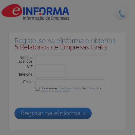
Registe-se na eInforma e obtenha
5 Relatórios de Empresas Grátis
Nome e
apelidos
NIF
Telefone
Email
Li e aceito as
Condições Gerais
, de
Utilização
e
Política de Privacidade
Os dados recolhidos destinam-se à adesão aos nossos serviços e
serão incluídos na nossa base de dados de clientes, de acordo com a
Legislação de Proteção de Dados em vigor
Registar na eInforma »