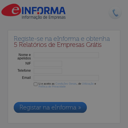
Registe-se na eInforma e obtenha
5 Relatórios de Empresas Grátis
Nome e
apelidos
NIF
Telefone
Email
Li e aceito as
Condições Gerais
, de
Utilização
e
Política de Privacidade
Os dados recolhidos destinam-se à adesão aos nossos serviços e
serão incluídos na nossa base de dados de clientes, de acordo com a
Legislação de Proteção de Dados em vigor
Registar na eInforma »