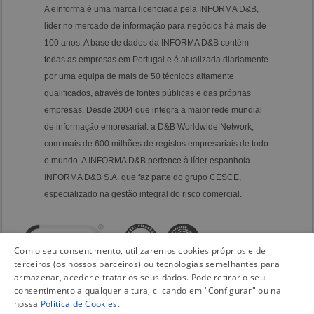
A eInforma é uma marca licenciada pela INFORMA D&B,
líder no mercado de informação para negócios há mais de
100 anos. A base de dados da INFORMA D&B contém
todas as empresas em Portugal e é atualizada diariamente
por uma equipa de mais de 50 técnicos altamente
qualificados, através de fontes públicas e das próprias
empresas. Desde 2004 que integra a maior rede mundial
de informação empresarial: a D&B Worldwide Network,
com mais de 600 milhões de registos empresariais de todo
o mundo. A INFORMA D&B pertence à líder espanhola
INFORMA D&B S.A. que faz parte do grupo CESCE,
especializado na gestão integral do risco comercial.
Com o seu consentimento, utilizaremos cookies próprios e de
terceiros (os nossos parceiros) ou tecnologias semelhantes para
armazenar, aceder e tratar os seus dados. Pode retirar o seu
consentimento a qualquer altura, clicando em "Configurar" ou na
nossa
Politica de Cookies
.