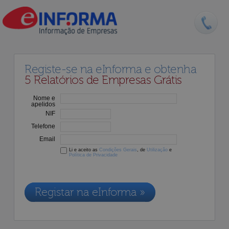
Registe-se na eInforma e obtenha
5 Relatórios de Empresas Grátis
Nome e
apelidos
NIF
Telefone
Email
Li e aceito as
Condições Gerais
, de
Utilização
e
Política de Privacidade
Os dados recolhidos destinam-se à adesão aos nossos serviços e
serão incluídos na nossa base de dados de clientes, de acordo com a
Legislação de Proteção de Dados em vigor
Registar na eInforma »