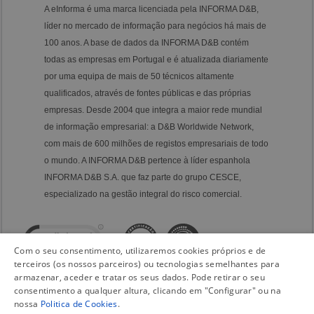
A eInforma é uma marca licenciada pela INFORMA D&B,
líder no mercado de informação para negócios há mais de
100 anos. A base de dados da INFORMA D&B contém
todas as empresas em Portugal e é atualizada diariamente
por uma equipa de mais de 50 técnicos altamente
qualificados, através de fontes públicas e das próprias
empresas. Desde 2004 que integra a maior rede mundial
de informação empresarial: a D&B Worldwide Network,
com mais de 600 milhões de registos empresariais de todo
o mundo. A INFORMA D&B pertence à líder espanhola
INFORMA D&B S.A. que faz parte do grupo CESCE,
especializado na gestão integral do risco comercial.
Com o seu consentimento, utilizaremos cookies próprios e de
terceiros (os nossos parceiros) ou tecnologias semelhantes para
armazenar, aceder e tratar os seus dados. Pode retirar o seu
consentimento a qualquer altura, clicando em "Configurar" ou na
nossa
Politica de Cookies
.