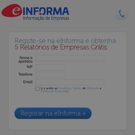
Registe-se na eInforma e obtenha
5 Relatórios de Empresas Grátis
Nome e
apelidos
NIF
Telefone
Email
Li e aceito as
Condições Gerais
, de
Utilização
e
Política de Privacidade
Os dados recolhidos destinam-se à adesão aos nossos serviços e
serão incluídos na nossa base de dados de clientes, de acordo com a
Legislação de Proteção de Dados em vigor
Registar na eInforma »