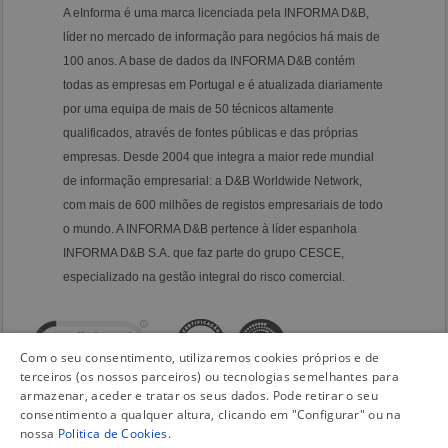
A eInforma é uma marca licenciada pela INFORMA D&B,
líder no mercado de informação para negócios há mais de
100 anos. A base de dados da INFORMA D&B contém
todas as empresas em Portugal e é atualizada diariamente
por uma equipa de mais de 50 técnicos altamente
qualificados, através de fontes públicas e das próprias
empresas. Desde 2004 que integra a maior rede mundial
de informação empresarial: a D&B Worldwide Network,
com mais de 600 milhões de registos empresariais de todo
o mundo. A INFORMA D&B pertence à líder espanhola
INFORMA D&B S.A. que faz parte do grupo CESCE,
especializado na gestão integral do risco comercial.
Com o seu consentimento, utilizaremos cookies próprios e de
terceiros (os nossos parceiros) ou tecnologias semelhantes para
armazenar, aceder e tratar os seus dados. Pode retirar o seu
consentimento a qualquer altura, clicando em "Configurar" ou na
nossa
Politica de Cookies
.