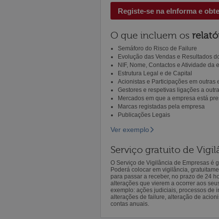
Registe-se na eInforma e obt
O que incluem os
relató
Semáforo do Risco de Failure
Evolução das Vendas e Resultados do
NIF, Nome, Contactos e Atividade da
Estrutura Legal e de Capital
Acionistas e Participações em outras
Gestores e respetivas ligações a out
Mercados em que a empresa está pre
Marcas registadas pela empresa
Publicações Legais
Ver exemplo
Serviço gratuito de Vig
O Serviço de Vigilância de Empresas é gr
Poderá colocar em vigilância, gratuitam
para passar a receber, no prazo de 24 h
alterações que vierem a ocorrer aos seu
exemplo: ações judiciais, processos de in
alterações de failure, alteração de acion
contas anuais.