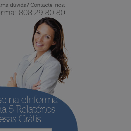
uma dúvida? Contacte-nos:
orma: 808 29 80 80
se na eInforma
ha
5 Relatórios
sas Grátis