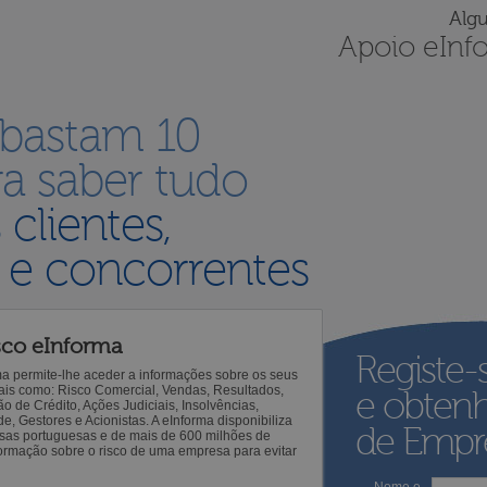
Alg
Apoio eInf
 bastam 10
a saber tudo
s
clientes,
 e concorrentes
sco eInforma
Registe-
ma permite-lhe aceder a informações sobre os seus
 tais como: Risco Comercial, Vendas, Resultados,
e obten
o de Crédito, Ações Judiciais, Insolvências,
 Gestores e Acionistas. A eInforma disponibiliza
de Empre
sas portuguesas e de mais de 600 milhões de
ormação sobre o risco de uma empresa para evitar