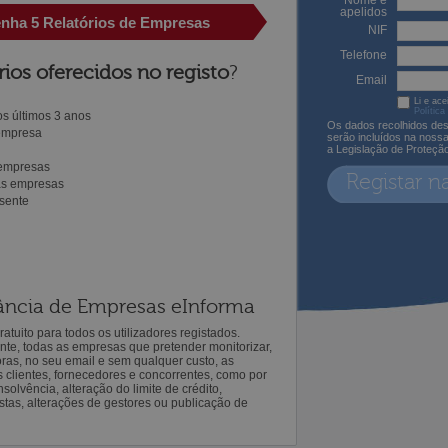
Nome e
apelidos
enha 5 Relatórios de Empresas
NIF
Telefone
rios oferecidos no registo
?
Email
Li e ace
Política
s últimos 3 anos
Os dados recolhidos des
 empresa
serão incluídos na noss
a Legislação de Proteçã
 empresas
Registar n
ras empresas
sente
ilância de Empresas eInforma
atuito para todos os utilizadores registados.
ente, todas as empresas que pretender monitorizar,
oras, no seu email e sem qualquer custo, as
s clientes, fornecedores e concorrentes, como por
solvência, alteração do limite de crédito,
istas, alterações de gestores ou publicação de