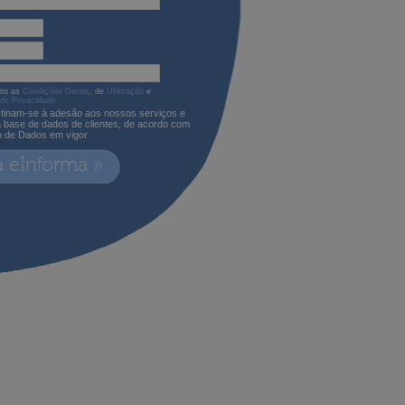
ito as
Condições Gerais
, de
Utilização
e
 de Privacidade
tinam-se à adesão aos nossos serviços e
a base de dados de clientes, de acordo com
o de Dados em vigor
a eInforma »