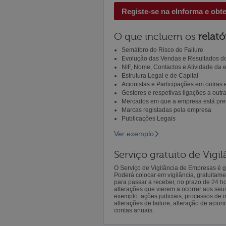
Registe-se na eInforma e obt
O que incluem os
relató
Semáforo do Risco de Failure
Evolução das Vendas e Resultados do
NIF, Nome, Contactos e Atividade da
Estrutura Legal e de Capital
Acionistas e Participações em outras
Gestores e respetivas ligações a out
Mercados em que a empresa está pre
Marcas registadas pela empresa
Publicações Legais
Ver exemplo
Serviço gratuito de Vig
O Serviço de Vigilância de Empresas é gr
Poderá colocar em vigilância, gratuitam
para passar a receber, no prazo de 24 h
alterações que vierem a ocorrer aos seu
exemplo: ações judiciais, processos de in
alterações de failure, alteração de acion
contas anuais.