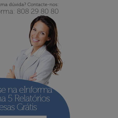
uma dúvida? Contacte-nos:
orma: 808 29 80 80
se na eInforma
ha
5 Relatórios
sas Grátis