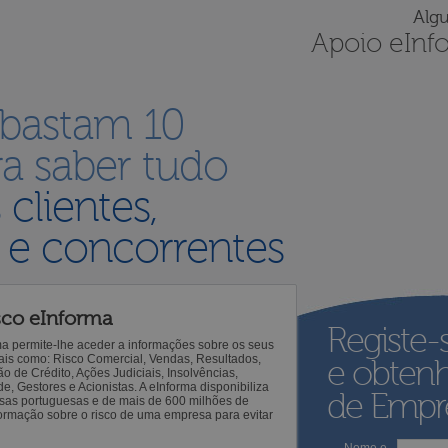
Alg
Apoio eInf
 bastam 10
a saber tudo
s
clientes,
 e concorrentes
sco eInforma
Registe-
ma permite-lhe aceder a informações sobre os seus
 tais como: Risco Comercial, Vendas, Resultados,
e obten
o de Crédito, Ações Judiciais, Insolvências,
 Gestores e Acionistas. A eInforma disponibiliza
de Empre
sas portuguesas e de mais de 600 milhões de
ormação sobre o risco de uma empresa para evitar