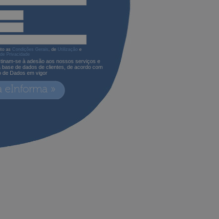
ito as
Condições Gerais
, de
Utilização
e
 de Privacidade
tinam-se à adesão aos nossos serviços e
a base de dados de clientes, de acordo com
o de Dados em vigor
a eInforma »