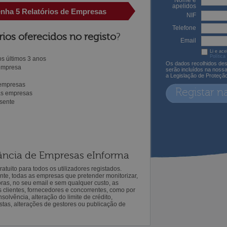
Nome e
apelidos
enha 5 Relatórios de Empresas
NIF
Telefone
rios oferecidos no registo
?
Email
Li e ace
Política
s últimos 3 anos
Os dados recolhidos des
 empresa
serão incluídos na noss
a Legislação de Proteçã
 empresas
Registar n
ras empresas
sente
ilância de Empresas eInforma
atuito para todos os utilizadores registados.
ente, todas as empresas que pretender monitorizar,
oras, no seu email e sem qualquer custo, as
s clientes, fornecedores e concorrentes, como por
solvência, alteração do limite de crédito,
istas, alterações de gestores ou publicação de