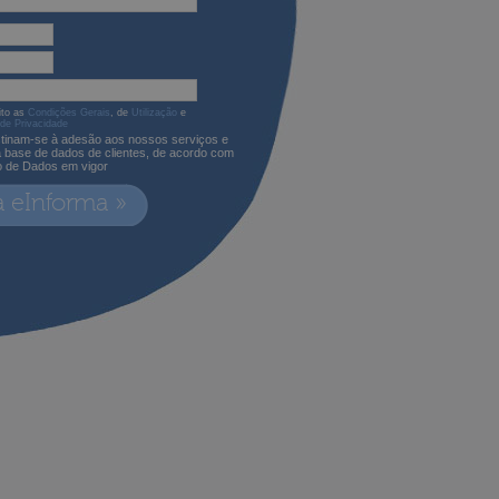
ito as
Condições Gerais
, de
Utilização
e
 de Privacidade
tinam-se à adesão aos nossos serviços e
a base de dados de clientes, de acordo com
o de Dados em vigor
a eInforma »