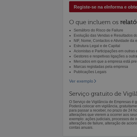
Registe-se na eInforma e obt
O que incluem os
relató
Semáforo do Risco de Failure
Evolução das Vendas e Resultados do
NIF, Nome, Contactos e Atividade da
Estrutura Legal e de Capital
Acionistas e Participações em outras
Gestores e respetivas ligações a out
Mercados em que a empresa está pre
Marcas registadas pela empresa
Publicações Legais
Ver exemplo
Serviço gratuito de Vig
O Serviço de Vigilância de Empresas é gr
Poderá colocar em vigilância, gratuitam
para passar a receber, no prazo de 24 h
alterações que vierem a ocorrer aos seu
exemplo: ações judiciais, processos de in
alterações de failure, alteração de acion
contas anuais.