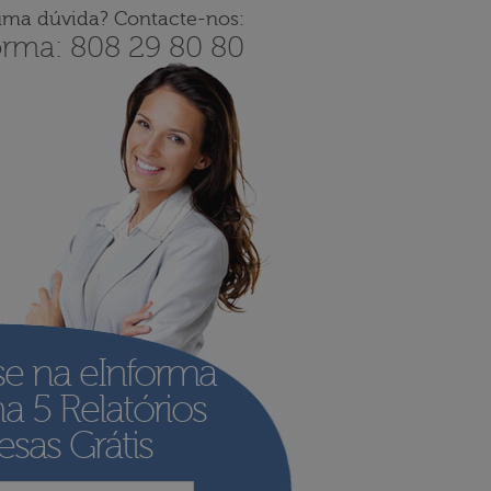
uma dúvida? Contacte-nos:
orma: 808 29 80 80
se na eInforma
ha
5 Relatórios
sas Grátis