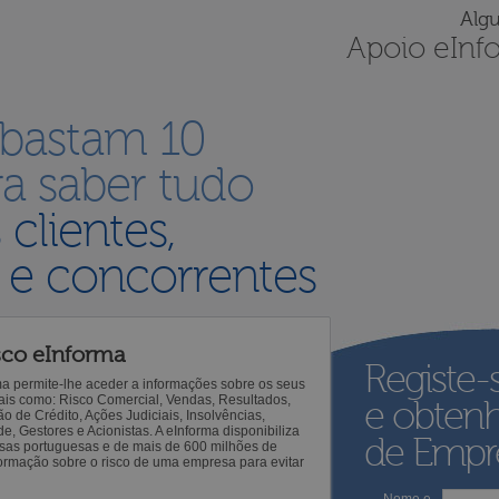
Alg
Apoio eInf
 bastam 10
a saber tudo
s
clientes,
 e concorrentes
sco eInforma
Registe-
ma permite-lhe aceder a informações sobre os seus
 tais como: Risco Comercial, Vendas, Resultados,
e obten
o de Crédito, Ações Judiciais, Insolvências,
 Gestores e Acionistas. A eInforma disponibiliza
de Empre
sas portuguesas e de mais de 600 milhões de
ormação sobre o risco de uma empresa para evitar