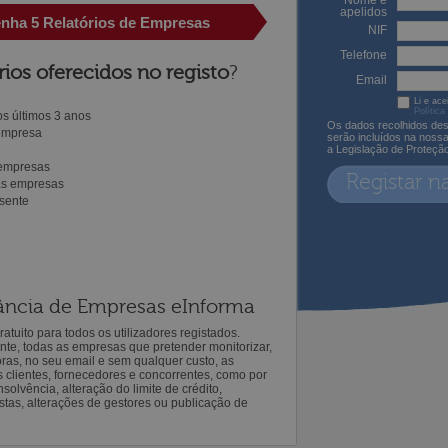
Nome e
apelidos
enha 5 Relatórios de Empresas
NIF
Telefone
rios oferecidos no registo
?
Email
Li e ace
Política
s últimos 3 anos
Os dados recolhidos des
 empresa
serão incluídos na noss
a Legislação de Proteçã
 empresas
Registar n
ras empresas
sente
ilância de Empresas eInforma
atuito para todos os utilizadores registados.
ente, todas as empresas que pretender monitorizar,
oras, no seu email e sem qualquer custo, as
s clientes, fornecedores e concorrentes, como por
solvência, alteração do limite de crédito,
istas, alterações de gestores ou publicação de