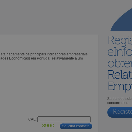
Regi
eInf
 detalhadamente os principais indicadores empresariais
idades Económicas) em Portugal, relativamente a um
obt
Relat
Empr
Saiba tudo sobr
concorrentes
Regist
CAE:
390€
Solicitar contacto