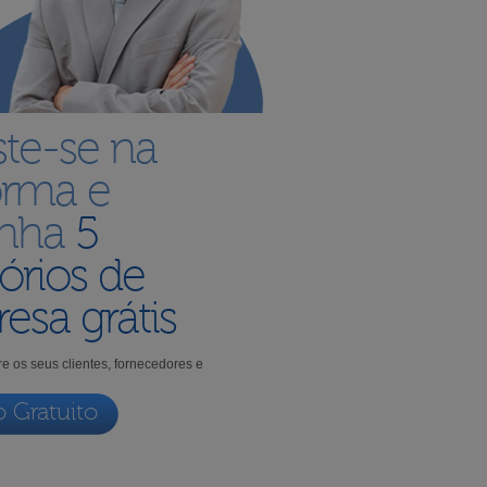
ste-se na
orma e
enha
5
órios de
esa grátis
e os seus clientes, fornecedores e
o Gratuito