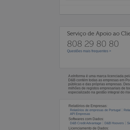
Serviço de Apoio ao Cli
808 29 80 80
Questões mais frequentes >
A eInforma é uma marca licenciada pe
D&B contém todas as empresas em Portu
públicas e das próprias empresas. De
milhões de registos empresariais de 
especializado na gestão integral do ris
Relatórios de Empresas:
Relatórios de empresas de Portugal
Rela
API Empresas
Softwares com Dados:
D&B Credit Advantage
D&B Hoovers
S
Licenciamento de Dados: