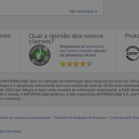
Ver exemplo
ente
Qual a opinião dos nossos
Prot
clientes?
Registamos as
avaliações
dos nossos clientes
através
da plataforma eKomi!
la INFORMA D&B, líder no mercado de informação para negócios há mais de 100
gal e é atualizada diariamente por uma equipa de mais de 50 técnicos altamente 
sde 2004 que integra a maior rede mundial de informação empresarial: a D&B Wor
todo o mundo. A INFORMA D&B pertence à líder espanhola INFORMA D&B S.A. que 
co comercial.
tórios de empresas internacionais
Relatório de Avaliação de Empresa
CyberSecurity Rep
ABI INFORMA